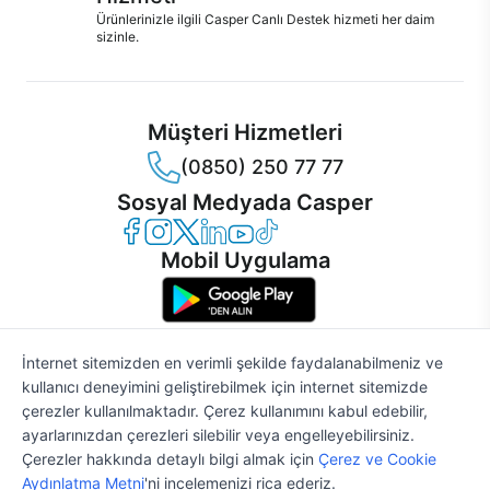
Ürünlerinizle ilgili Casper Canlı Destek hizmeti her daim
sizinle.
Müşteri Hizmetleri
(0850) 250 77 77
Sosyal Medyada Casper
Casper Facebook
Casper Instagram
Casper Twitter
Casper LinkedIn
Casper YouTube
Casper TikTok
Mobil Uygulama
İnternet sitemizden en verimli şekilde faydalanabilmeniz ve
kullanıcı deneyimini geliştirebilmek için internet sitemizde
© 2021 - 2026 Casper Bilgisayar Sistemleri A.Ş. Tüm Hakları Saklıdır
çerezler kullanılmaktadır. Çerez kullanımını kabul edebilir,
KVKK
ayarlarınızdan çerezleri silebilir veya engelleyebilirsiniz.
Çerez Politikası
Çerezler hakkında detaylı bilgi almak için
Çerez ve Cookie
Bilgi Güvenliği
Aydınlatma Metni
'ni incelemenizi rica ederiz.
Bilgi Toplumu Hizmetleri