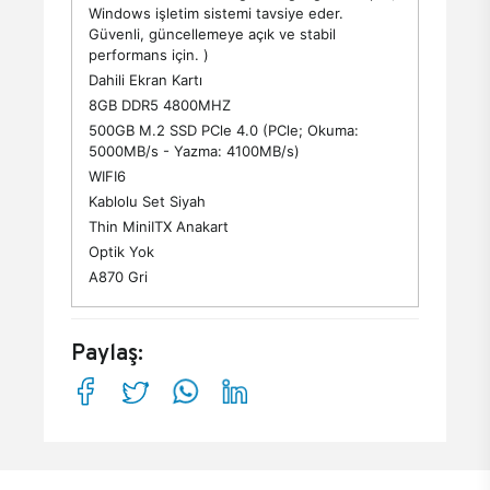
Windows işletim sistemi tavsiye eder.
Güvenli, güncellemeye açık ve stabil
performans için. )
Dahili Ekran Kartı
8GB DDR5 4800MHZ
500GB M.2 SSD PCle 4.0 (PCle; Okuma:
5000MB/s - Yazma: 4100MB/s)
WIFI6
Kablolu Set Siyah
Thin MiniITX Anakart
Optik Yok
A870 Gri
Paylaş: