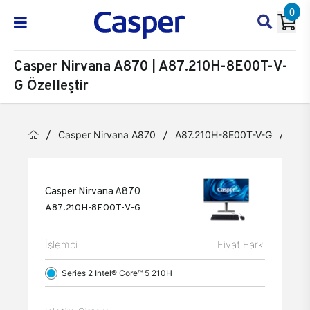
0
Casper Nirvana A870 | A87.210H-8E00T-V-
G Özelleştir
Casper Nirvana A870
A87.210H-8E00T-V-G
Özel
Casper Nirvana A870
A87.210H-8E00T-V-G
İşlemci
Fiyat Farkı
Series 2 Intel® Core™ 5 210H