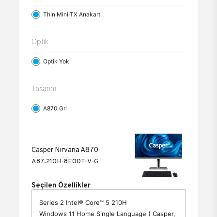
Thin MiniITX Anakart
Optik
Optik Yok
Tasarım
A870 Gri
Casper Nirvana A870
A87.210H-8E00T-V-G
Seçilen Özellikler
Series 2 Intel® Core™ 5 210H
Windows 11 Home Single Language ( Casper,