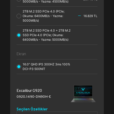
5000MB/s - Yazma: 4500MB/s)
2TB M.2 SSD PCle 4.0 (PCle;
Okuma: 6400MB/s - Yazma:
16.829 TL
5000MB/s)
2TB M.2 SSD PCle 4.0 + 2TB M.2
SSD PCle 4.0 (PCle; Okuma:
6400MB/s - Yazma: 5000MB/s)
Ekran
16.0" QHD IPS 300HZ 3ms 100%
DCI-P3 500NIT
Excalibur G920
G920.1490-DN90H-E
Seçilen Özellikler