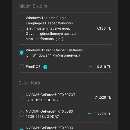
İşletim Sistemi
Windows 11 Home Single
Language ( Casper, Windows
işletim sistemi tavsiye eder.
7.333 TL
Güvenli, güncellemeye açık ve
stabil performans için. )
Windows 11 Pro ( Casper, işletmeler
için Windows 11 Pro'yu öneriyor. )
FreeDOS
10.819 TL
Ekran Kartı
NVIDIA® GeForce® RTX5070Ti
74.529 TL
12GB 192Bit GDDR7
NVIDIA® GeForce® RTX5080
33.779 TL
16GB 256Bit GDDR7
NVIDIA® GeForce® RTX5090