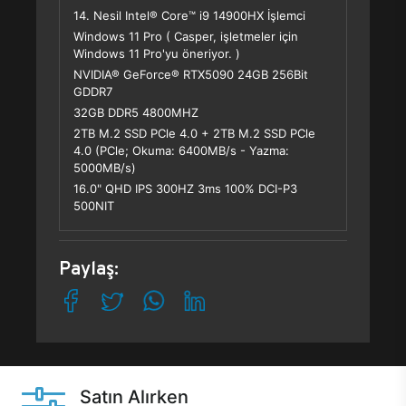
14. Nesil Intel® Core™ i9 14900HX İşlemci
Windows 11 Pro ( Casper, işletmeler için
Windows 11 Pro'yu öneriyor. )
NVIDIA® GeForce® RTX5090 24GB 256Bit
GDDR7
32GB DDR5 4800MHZ
2TB M.2 SSD PCle 4.0 + 2TB M.2 SSD PCle
4.0 (PCle; Okuma: 6400MB/s - Yazma:
5000MB/s)
16.0" QHD IPS 300HZ 3ms 100% DCI-P3
500NIT
Paylaş:
Satın Alırken