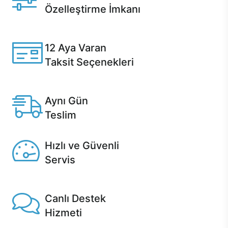
Özelleştirme İmkanı
Casper ürünlerini satın alırken ihtiyacınıza göre
özelleştirebilirsiniz.
12 Aya Varan
Taksit Seçenekleri
Anlaşmalı kredi kartlarına 12 aya varan taksit seçenekleri
Casper'da.
Aynı Gün
Teslim
Seçili ürünlerde Aynı Gün Teslim!
Hızlı ve Güvenli
Servis
1 Saatte servis, Jet servis ve Turbo servis seçenekleri
Casper'da!
Canlı Destek
Hizmeti
Ürünlerinizle ilgili Casper Canlı Destek hizmeti her daim