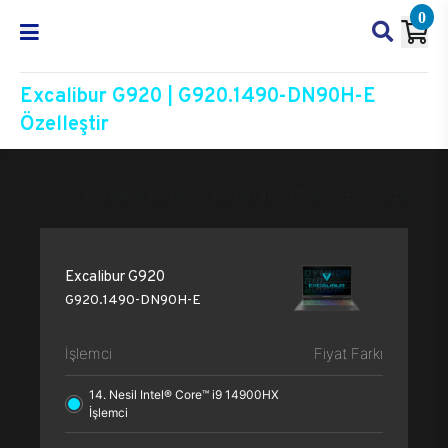
0
Excalibur G920 | G920.1490-DN90H-E
Özelleştir
Excalibur G920
G920.1490-DN90H-E
Özelleştir
Excalibur G920
G920.1490-DN90H-E
İşlemci
Fiyat Farkı
14. Nesil Intel® Core™ i9 14900HX
İşlemci