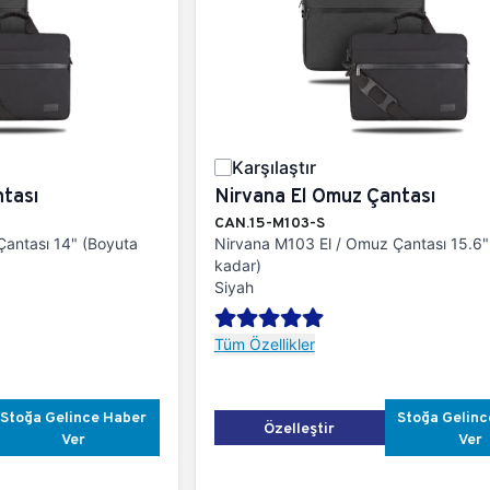
Karşılaştır
tası
Nirvana El Omuz Çantası
CAN.15-M103-S
Çantası 14" (Boyuta
Nirvana M103 El / Omuz Çantası 15.6"
kadar)
Siyah
Tüm Özellikler
Stoğa Gelince Haber
Stoğa Gelinc
Özelleştir
Ver
Ver