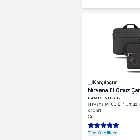
Karşılaştır
Nirvana El Omuz Çan
CAN.15-M103-G
Nirvana M103 El / Omuz Ç
kadar)
Gri
Tüm Özellikler