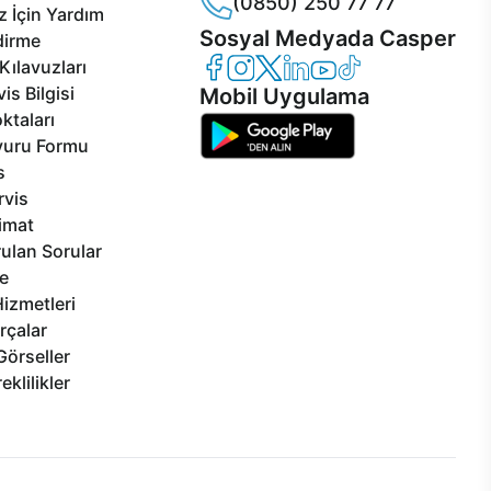
(0850) 250 77 77
 İçin Yardım
Sosyal Medyada Casper
dirme
Casper Facebook
Casper Instagram
Casper Twitter
Casper LinkedIn
Casper YouTube
Casper TikTok
Kılavuzları
is Bilgisi
Mobil Uygulama
ktaları
vuru Formu
s
rvis
limat
ulan Sorular
e
izmetleri
rçalar
Görseller
eklilikler