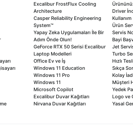
Excalibur FrostFlux Cooling
Ürününüz
Architecture
Driver İn
Casper Reliability Engineering
Kullanım 
System™
Ürün Serv
Yapay Zeka Uygulamaları İle Bir
Servis No
r
Adım Önde Olun!
Bayi Baş
GeForce RTX 50 Serisi Excalibur
Jet Servi
Laptop Modelleri
Turbo Se
ayarı
Office Ev ve İş
Hızlı Tes
isayarı
Windows 11 Education
Sıkça Sor
Windows 11 Pro
Kolay İad
Windows 11
Müşteri H
Microsoft Copilot
Yedek Pa
Excalibur Duvar Kağıtları
Logo ve 
rme
Nirvana Duvar Kağıtları
Yasal Ger