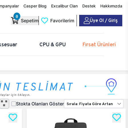
mpanyalar
Casper Blog
Excalibur Clan
Destek
Hakkımızda
0
Üye Ol / Giriş
Sepetim
Favorilerim
ksesuar
CPU & GPU
Fırsat Ürünleri
Stokta Olanları Göster
Sırala: Fiyata Göre Artan