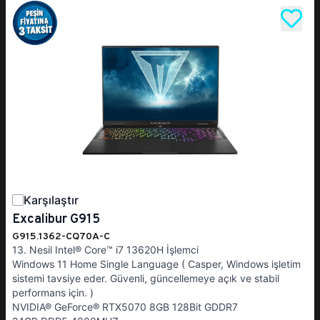
Karşılaştır
Excalibur G915
G915.1362-CQ70A-C
13. Nesil Intel® Core™ i7 13620H İşlemci
Windows 11 Home Single Language ( Casper, Windows işletim
sistemi tavsiye eder. Güvenli, güncellemeye açık ve stabil
performans için. )
NVIDIA® GeForce® RTX5070 8GB 128Bit GDDR7