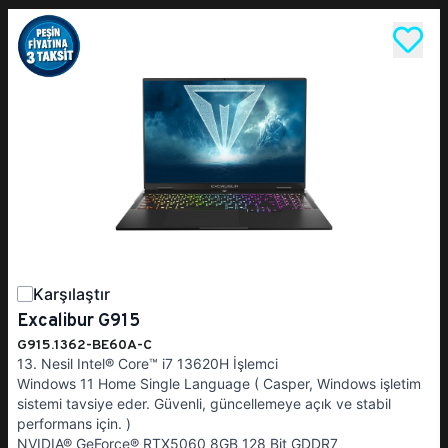
Karşılaştır
Excalibur G915
G915.1362-BE60A-C
13. Nesil Intel® Core™ i7 13620H İşlemci
Windows 11 Home Single Language ( Casper, Windows işletim
sistemi tavsiye eder. Güvenli, güncellemeye açık ve stabil
performans için. )
NVIDIA® GeForce® RTX5060 8GB 128 Bit GDDR7