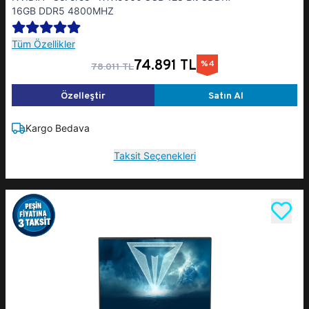
16GB DDR5 4800MHZ
Tüm Özellikler
74.891 TL
%4
78.011 TL
Özelleştir
Satın Al
Kargo Bedava
Taksit Seçenekleri