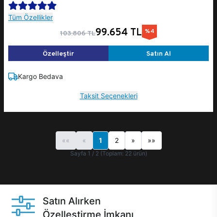
Tüm Özellikler
99.654 TL
%4
103.806 TL
Özelleştir
Satın Al
Kargo Bedava
Taksit Seçenekleri
««
«
1
2
»
»»
Sayfa 1 / 2 (Toplam: 22 ürün)
Satın Alırken
Özelleştirme İmkanı