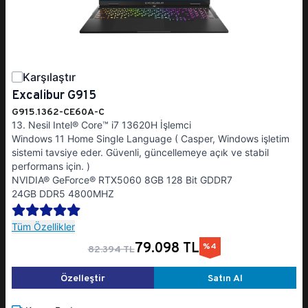
Karşılaştır
Excalibur G915
G915.1362-CE60A-C
13. Nesil Intel® Core™ i7 13620H İşlemci
Windows 11 Home Single Language ( Casper, Windows işletim
sistemi tavsiye eder. Güvenli, güncellemeye açık ve stabil
performans için. )
NVIDIA® GeForce® RTX5060 8GB 128 Bit GDDR7
24GB DDR5 4800MHZ
Tüm Özellikler
79.098 TL
%4
82.394 TL
Özelleştir
Satın Al