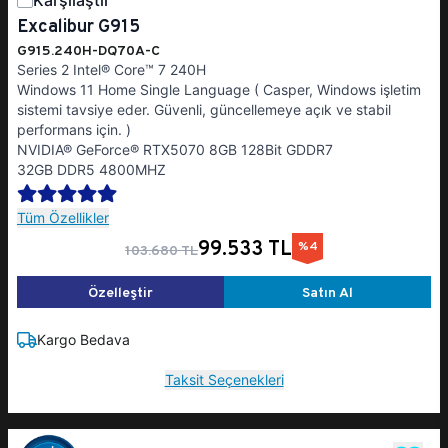
Karşılaştır
Excalibur G915
G915.240H-DQ70A-C
Series 2 Intel® Core™ 7 240H
Windows 11 Home Single Language ( Casper, Windows işletim
sistemi tavsiye eder. Güvenli, güncellemeye açık ve stabil
performans için. )
NVIDIA® GeForce® RTX5070 8GB 128Bit GDDR7
32GB DDR5 4800MHZ
Tüm Özellikler
99.533 TL
%4
103.680 TL
Özelleştir
Satın Al
Kargo Bedava
Taksit Seçenekleri