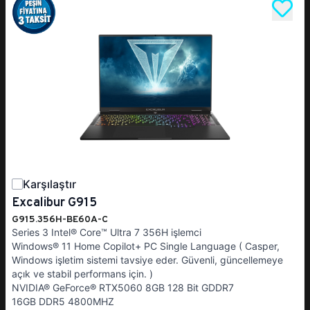
Karşılaştır
Excalibur G915
G915.356H-BE60A-C
Series 3 Intel® Core™ Ultra 7 356H işlemci
Windows® 11 Home Copilot+ PC Single Language ( Casper,
Windows işletim sistemi tavsiye eder. Güvenli, güncellemeye
açık ve stabil performans için. )
NVIDIA® GeForce® RTX5060 8GB 128 Bit GDDR7
16GB DDR5 4800MHZ