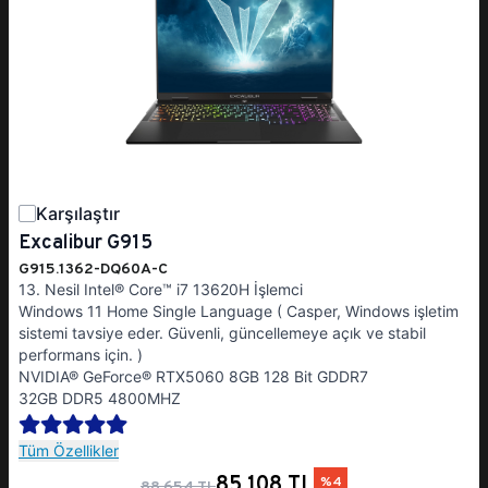
Karşılaştır
Excalibur G915
G915.1362-DQ60A-C
13. Nesil Intel® Core™ i7 13620H İşlemci
Windows 11 Home Single Language ( Casper, Windows işletim
sistemi tavsiye eder. Güvenli, güncellemeye açık ve stabil
performans için. )
NVIDIA® GeForce® RTX5060 8GB 128 Bit GDDR7
32GB DDR5 4800MHZ
Tüm Özellikler
85.108 TL
%4
88.654 TL