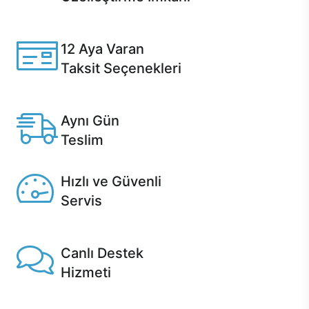
Casper ürünlerini satın alırken ihtiyacınıza göre
özelleştirebilirsiniz.
12 Aya Varan
Taksit Seçenekleri
Anlaşmalı kredi kartlarına 12 aya varan taksit seçenekleri
Casper'da.
Aynı Gün
Teslim
Seçili ürünlerde Aynı Gün Teslim!
Hızlı ve Güvenli
Servis
1 Saatte servis, Jet servis ve Turbo servis seçenekleri
Casper'da!
Canlı Destek
Hizmeti
Ürünlerinizle ilgili Casper Canlı Destek hizmeti her daim
sizinle.