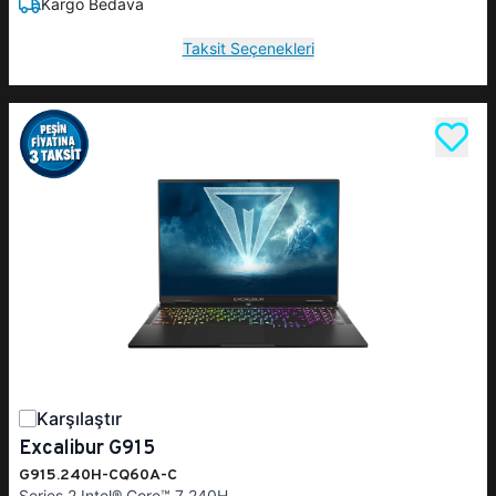
Kargo Bedava
Taksit Seçenekleri
Karşılaştır
Excalibur G915
G915.240H-CQ60A-C
Series 2 Intel® Core™ 7 240H