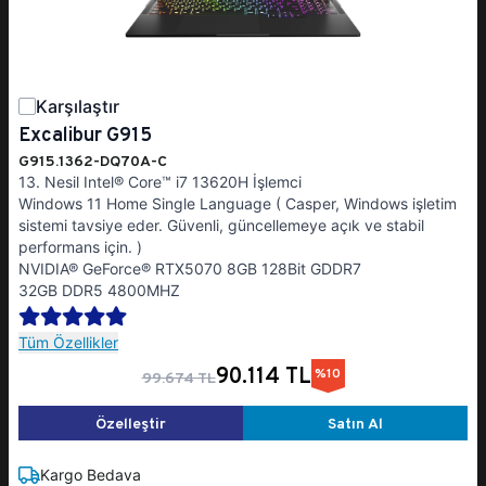
Karşılaştır
Excalibur G915
G915.1362-DQ70A-C
13. Nesil Intel® Core™ i7 13620H İşlemci
Windows 11 Home Single Language ( Casper, Windows işletim
sistemi tavsiye eder. Güvenli, güncellemeye açık ve stabil
performans için. )
NVIDIA® GeForce® RTX5070 8GB 128Bit GDDR7
32GB DDR5 4800MHZ
Tüm Özellikler
90.114 TL
%10
99.674 TL
Özelleştir
Satın Al
Kargo Bedava