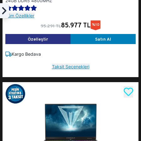
24GB DDR5 4800MHZ
Filtrele
Tüm Özellikler
85.977 TL
%10
95.291 TL
Özelleştir
Satın Al
Kargo Bedava
Taksit Seçenekleri