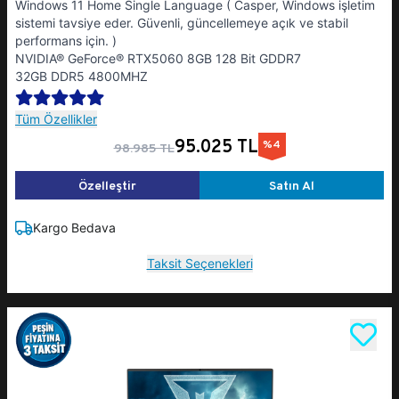
Windows 11 Home Single Language ( Casper, Windows işletim
sistemi tavsiye eder. Güvenli, güncellemeye açık ve stabil
performans için. )
NVIDIA® GeForce® RTX5060 8GB 128 Bit GDDR7
32GB DDR5 4800MHZ
Tüm Özellikler
95.025 TL
%4
98.985 TL
Özelleştir
Satın Al
Kargo Bedava
Taksit Seçenekleri