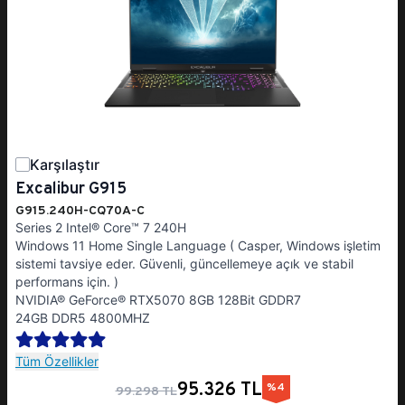
Karşılaştır
Excalibur G915
G915.240H-CQ70A-C
Series 2 Intel® Core™ 7 240H
Windows 11 Home Single Language ( Casper, Windows işletim
sistemi tavsiye eder. Güvenli, güncellemeye açık ve stabil
performans için. )
NVIDIA® GeForce® RTX5070 8GB 128Bit GDDR7
24GB DDR5 4800MHZ
Tüm Özellikler
95.326 TL
%4
99.298 TL