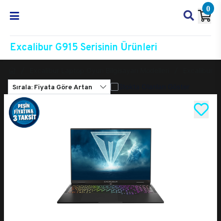
0
Excalibur G915 Serisinin Ürünleri
Excalibur Laptop Oyun Bilgisayarı Modelleri
Excalibur 
Sırala: Fiyata Göre Artan
Stokta Olanları Göster