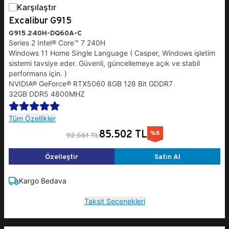
Karşılaştır
Excalibur G915
G915.240H-DQ60A-C
Series 2 Intel® Core™ 7 240H
Windows 11 Home Single Language ( Casper, Windows işletim
sistemi tavsiye eder. Güvenli, güncellemeye açık ve stabil
performans için. )
NVIDIA® GeForce® RTX5060 8GB 128 Bit GDDR7
32GB DDR5 4800MHZ
Tüm Özellikler
85.502 TL
%8
92.661 TL
Özelleştir
Satın Al
Kargo Bedava
Taksit Seçenekleri