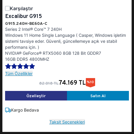
Karşılaştır
Excalibur G915
G915.240H-BE60A-C
Series 2 Intel® Core™ 7 240H
Windows 11 Home Single Language ( Casper, Windows işletim
sistemi tavsiye eder. Güvenli, güncellemeye açık ve stabil
performans için. )
NVIDIA® GeForce® RTX5060 8GB 128 Bit GDDR7
16GB DDR5 4800MHZ
Tüm Özellikler
74.169 TL
%10
82.018 TL
Özelleştir
Satın Al
Kargo Bedava
Taksit Seçenekleri