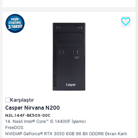
Karşılaştır
Casper Nirvana N200
N2L.144F-BE50X-00C
14. Nesil Intel® Core™ i5 14400F İşlemci
FreeDOS
NVIDIA® GeForce® RTX 3050 6GB 96 Bit GDDR6 Ekran Kartı