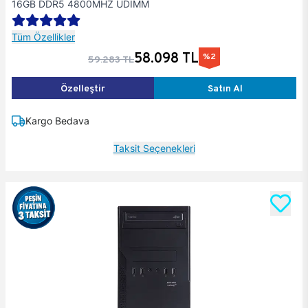
16GB DDR5 4800MHZ UDIMM
Tüm Özellikler
58.098 TL
%2
59.283 TL
Özelleştir
Satın Al
Kargo Bedava
Taksit Seçenekleri