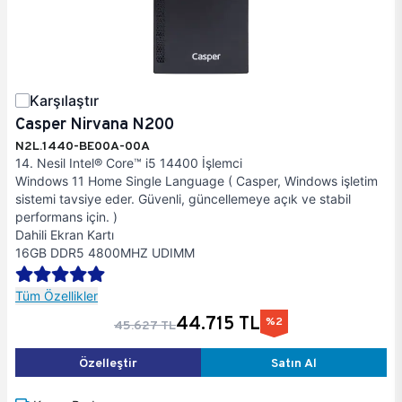
Karşılaştır
Casper Nirvana N200
N2L.1440-BE00A-00A
14. Nesil Intel® Core™ i5 14400 İşlemci
Windows 11 Home Single Language ( Casper, Windows işletim
sistemi tavsiye eder. Güvenli, güncellemeye açık ve stabil
performans için. )
Dahili Ekran Kartı
16GB DDR5 4800MHZ UDIMM
Tüm Özellikler
44.715 TL
%2
45.627 TL
Özelleştir
Satın Al