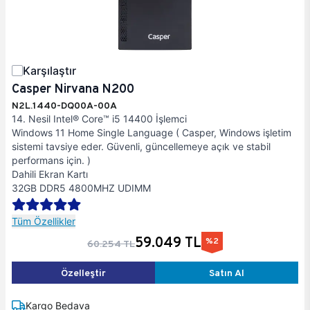
Karşılaştır
Casper Nirvana N200
N2L.1440-DQ00A-00A
14. Nesil Intel® Core™ i5 14400 İşlemci
Windows 11 Home Single Language ( Casper, Windows işletim
sistemi tavsiye eder. Güvenli, güncellemeye açık ve stabil
performans için. )
Dahili Ekran Kartı
32GB DDR5 4800MHZ UDIMM
Tüm Özellikler
59.049 TL
%2
60.254 TL
Özelleştir
Satın Al
Kargo Bedava