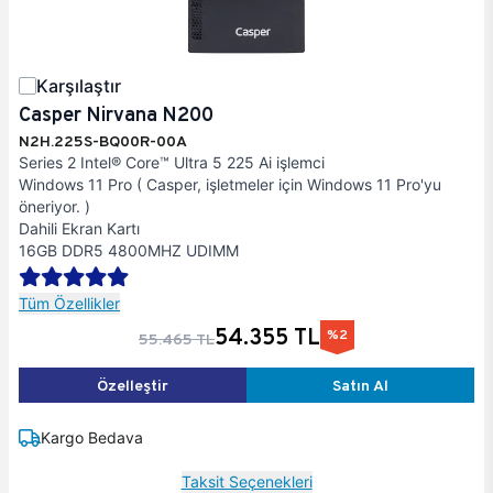
Karşılaştır
Casper Nirvana N200
N2H.225S-BQ00R-00A
Series 2 Intel® Core™ Ultra 5 225 Ai işlemci
Windows 11 Pro ( Casper, işletmeler için Windows 11 Pro'yu
öneriyor. )
Dahili Ekran Kartı
16GB DDR5 4800MHZ UDIMM
Tüm Özellikler
54.355 TL
%2
55.465 TL
Özelleştir
Satın Al
Kargo Bedava
Taksit Seçenekleri