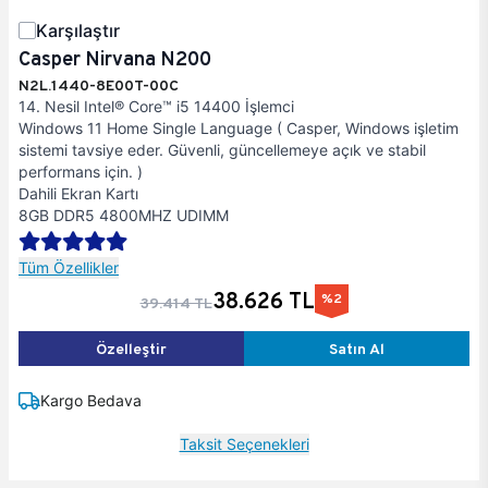
Karşılaştır
Casper Nirvana N200
N2L.1440-8E00T-00C
14. Nesil Intel® Core™ i5 14400 İşlemci
Windows 11 Home Single Language ( Casper, Windows işletim
sistemi tavsiye eder. Güvenli, güncellemeye açık ve stabil
performans için. )
Dahili Ekran Kartı
8GB DDR5 4800MHZ UDIMM
Tüm Özellikler
38.626 TL
%2
39.414 TL
Özelleştir
Satın Al
Kargo Bedava
Taksit Seçenekleri