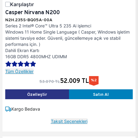
Karşılaştır
Casper Nirvana N200
N2H.235S-BQ05A-00A
Series 2 Intel® Core™ Ultra 5 235 Ai işlemci
Windows 11 Home Single Language ( Casper, Windows işletim
sistemi tavsiye eder. Güvenli, güncellemeye açık ve stabil
performans için. )
Dahili Ekran Kartı
16GB DDR5 4800MHZ UDIMM
Tüm Özellikler
52.009 TL
%2
53.070 TL
Özelleştir
Satın Al
Kargo Bedava
Taksit Seçenekleri