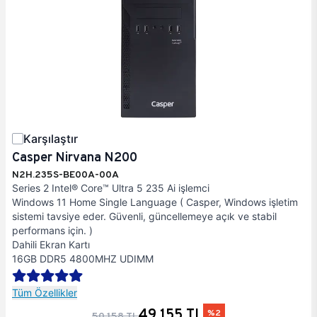
Karşılaştır
Casper Nirvana N200
N2H.235S-BE00A-00A
Series 2 Intel® Core™ Ultra 5 235 Ai işlemci
Windows 11 Home Single Language ( Casper, Windows işletim
sistemi tavsiye eder. Güvenli, güncellemeye açık ve stabil
performans için. )
Dahili Ekran Kartı
16GB DDR5 4800MHZ UDIMM
Tüm Özellikler
49.155 TL
%2
50.158 TL