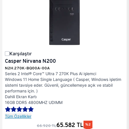
Karşılaştır
Casper Nirvana N200
N2H.270K-BQ00A-00A
Series 2 Intel® Core™ Ultra 7 270K Plus Ai işlemci
Windows 11 Home Single Language ( Casper, Windows işletim
sistemi tavsiye eder. Güvenli, güncellemeye açık ve stabil
performans için. )
Dahili Ekran Kartı
16GB DDR5 4800MHZ UDIMM
Tüm Özellikler
65.582 TL
%2
66.920 TL