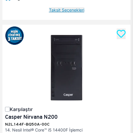
Taksit Seçenekleri
Karşılaştır
Casper Nirvana N200
N2L.144F-BQ50A-00C
14. Nesil Intel® Core™ i5 14400F İşlemci