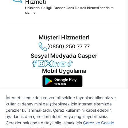
Hizmeti
Ürünlerinizle ilgili Casper Canlı Destek hizmeti her daim
sizinle.
Müşteri Hizmetleri
(0850) 250 77 77
Sosyal Medyada Casper
Casper Facebook
Casper Instagram
Casper Twitter
Casper LinkedIn
Casper YouTube
Casper TikTok
Mobil Uygulama
İnternet sitemizden en verimli şekilde faydalanabilmeniz ve
kullanıcı deneyimini geliştirebilmek için internet sitemizde
© 2021 - 2026 Casper Bilgisayar Sistemleri A.Ş. Tüm Hakları Saklıdır
çerezler kullanılmaktadır. Çerez kullanımını kabul edebilir,
KVKK
ayarlarınızdan çerezleri silebilir veya engelleyebilirsiniz.
Çerez Politikası
Çerezler hakkında detaylı bilgi almak için
Çerez ve Cookie
Bilgi Güvenliği