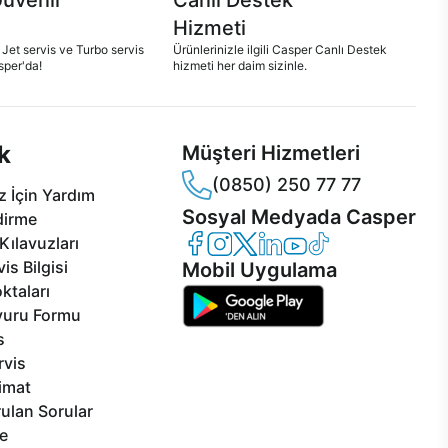
Hizmeti
 Jet servis ve Turbo servis
Ürünlerinizle ilgili Casper Canlı Destek
sper'da!
hizmeti her daim sizinle.
k
Müşteri Hizmetleri
(0850) 250 77 77
 İçin Yardım
Sosyal Medyada Casper
dirme
Casper Facebook
Casper Instagram
Casper Twitter
Casper LinkedIn
Casper YouTube
Casper TikTok
Kılavuzları
is Bilgisi
Mobil Uygulama
ktaları
vuru Formu
s
rvis
limat
ulan Sorular
e