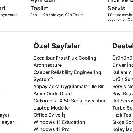
ri
Teslim
Servis
2 aya varan
Seçili ürünlerde Aynı Gün Teslim!
1 Saatte servis,
.
seçenekleri Ca
Özel Sayfalar
Deste
Excalibur FrostFlux Cooling
Ürününüz
Architecture
Driver İn
Casper Reliability Engineering
Kullanım 
System™
Ürün Serv
Yapay Zeka Uygulamaları İle Bir
Servis No
r
Adım Önde Olun!
Bayi Baş
GeForce RTX 50 Serisi Excalibur
Jet Servi
Laptop Modelleri
Turbo Se
ayarı
Office Ev ve İş
Hızlı Tes
isayarı
Windows 11 Education
Sıkça Sor
Windows 11 Pro
Kolay İad