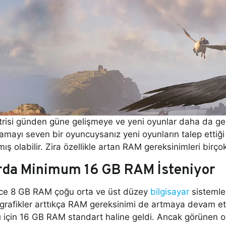
risi günden güne gelişmeye ve yeni oyunlar daha da ger
amayı seven bir oyuncuysanız yeni oyunların talep ettiği s
ış olabilir. Zira özellikle artan RAM gereksinimleri birço
rda Minimum 16 GB RAM İsteniyor
önce 8 GB RAM çoğu orta ve üst düzey
bilgisayar
sistemle
grafikler arttıkça RAM gereksinimi de artmaya devam et
rı için 16 GB RAM standart haline geldi. Ancak görünen 