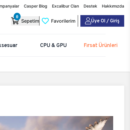
mpanyalar
Casper Blog
Excalibur Clan
Destek
Hakkımızda
0
Üye Ol / Giriş
Sepetim
Favorilerim
ksesuar
CPU & GPU
Fırsat Ürünleri