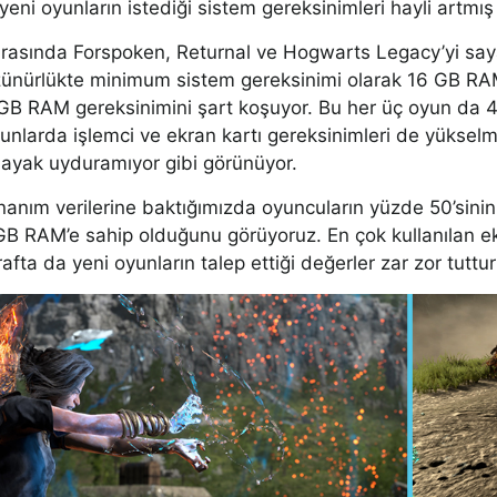
 yeni oyunların istediği sistem gereksinimleri hayli artmış
rasında Forspoken, Returnal ve Hogwarts Legacy’yi saya
ünürlükte minimum sistem gereksinimi olarak 16 GB RAM
 GB RAM gereksinimini şart koşuyor. Bu her üç oyun da 4
yunlarda işlemci ve ekran kartı gereksinimleri de yüksel
 ayak uyduramıyor gibi görünüyor.
anım verilerine baktığımızda oyuncuların yüzde 50’sini
GB RAM’e sahip olduğunu görüyoruz. En çok kullanılan e
afta da yeni oyunların talep ettiği değerler zar zor tuttur