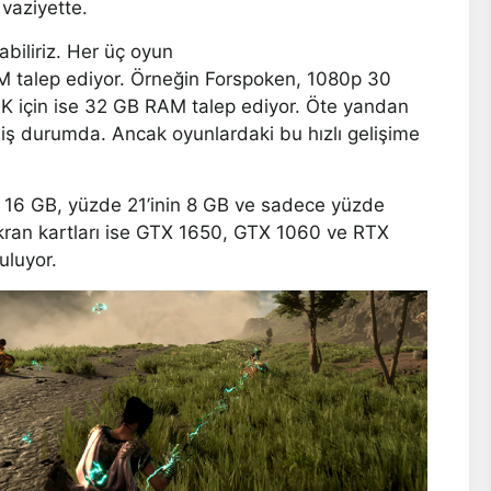
 vaziyette.
biliriz. Her üç oyun
 talep ediyor. Örneğin Forspoken, 1080p 30
K için ise 32 GB RAM talep ediyor. Öte yandan
miş durumda. Ancak oyunlardaki bu hızlı gelişime
n 16 GB, yüzde 21’inin 8 GB ve sadece yüzde
kran kartları ise GTX 1650, GTX 1060 ve RTX
uluyor.