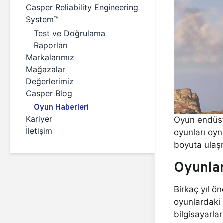
Casper Reliability Engineering
System™
Test ve Doğrulama
Raporları
Markalarımız
Mağazalar
Değerlerimiz
Casper Blog
Oyun Haberleri
Kariyer
Oyun endüst
İletişim
oyunları oyn
boyuta ulaşm
Oyunla
Birkaç yıl 
oyunlardaki 
bilgisayarla