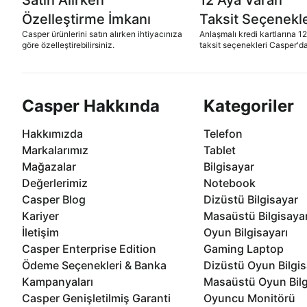
Özelleştirme İmkanı
Taksit Seçenekle
Casper ürünlerini satın alırken ihtiyacınıza
Anlaşmalı kredi kartlarına 1
göre özelleştirebilirsiniz.
taksit seçenekleri Casper'da
Casper Hakkında
Kategoriler
Hakkımızda
Telefon
Markalarımız
Tablet
Mağazalar
Bilgisayar
Değerlerimiz
Notebook
Casper Blog
Dizüstü Bilgisayar
Kariyer
Masaüstü Bilgisaya
İletişim
Oyun Bilgisayarı
Casper Enterprise Edition
Gaming Laptop
Ödeme Seçenekleri & Banka
Dizüstü Oyun Bilgis
Kampanyaları
Masaüstü Oyun Bilg
Casper Genişletilmiş Garanti
Oyuncu Monitörü