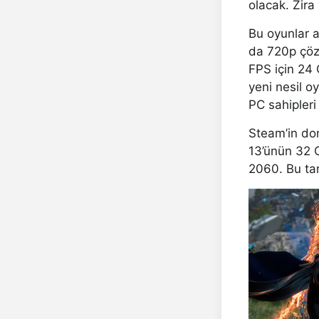
olacak. Zira
Bu oyunlar a
da 720p çöz
FPS için 24
yeni nesil o
PC sahipleri
Steam’in don
13’ünün 32 
2060. Bu tar