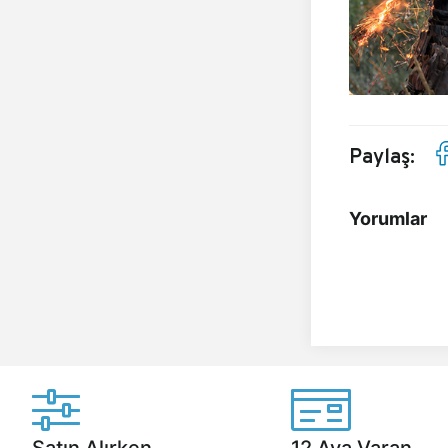
Paylaş:
Yorumlar
Satın Alırken
12 Aya Varan