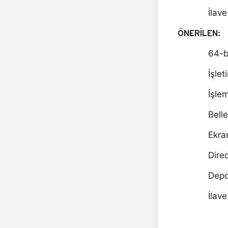
İlave
Ö
NER
İ
LEN:
64-bi
İşle
İşle
Bell
Ekra
Dire
Depo
İlave