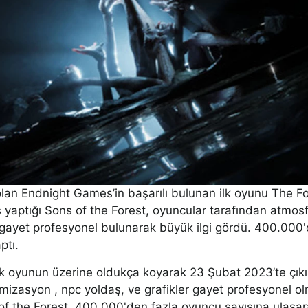
i olan Endnight Games’in başarılı bulunan ilk oyunu The 
ş yaptığı Sons of the Forest, oyuncular tarafından atmosf
le gayet profesyonel bulunarak büyük ilgi gördü. 400.000
ptı.
 ilk oyunun üzerine oldukça koyarak 23 Şubat 2023’te çık
imizasyon , npc yoldaş, ve grafikler gayet profesyonel 
f the Forest, 400.000'den fazla oyuncu sayısına ulaşara