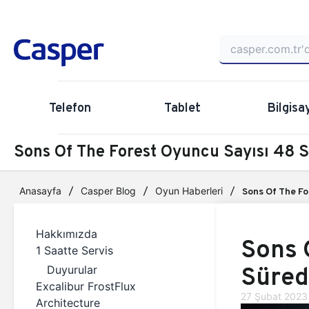
Telefon
Tablet
Bilgisa
Sons Of The Forest Oyuncu Sayısı 48 
Anasayfa
Casper Blog
Oyun Haberleri
Sons Of The Fo
Hakkımızda
Sons 
1 Saatte Servis
Süred
Duyurular
Excalibur FrostFlux
27 Şubat 2023
Architecture