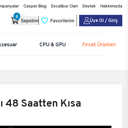
mpanyalar
Casper Blog
Excalibur Clan
Destek
Hakkımızda
0
Üye Ol / Giriş
Sepetim
Favorilerim
ksesuar
CPU & GPU
Fırsat Ürünleri
ı 48 Saatten Kısa