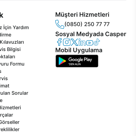
k
Müşteri Hizmetleri
(0850) 250 77 77
 İçin Yardım
Sosyal Medyada Casper
dirme
Casper Facebook
Casper Instagram
Casper Twitter
Casper LinkedIn
Casper YouTube
Casper TikTok
Kılavuzları
is Bilgisi
Mobil Uygulama
ktaları
vuru Formu
s
rvis
limat
ulan Sorular
e
izmetleri
rçalar
Görseller
eklilikler