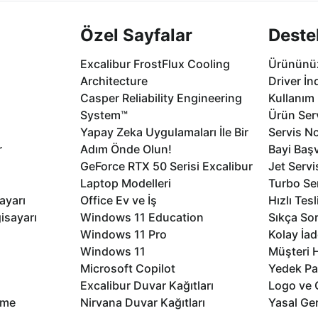
Özel Sayfalar
Deste
Excalibur FrostFlux Cooling
Ürününüz
Architecture
Driver İn
Casper Reliability Engineering
Kullanım 
System™
Ürün Serv
Yapay Zeka Uygulamaları İle Bir
Servis No
r
Adım Önde Olun!
Bayi Baş
GeForce RTX 50 Serisi Excalibur
Jet Servi
Laptop Modelleri
Turbo Se
ayarı
Office Ev ve İş
Hızlı Tes
isayarı
Windows 11 Education
Sıkça Sor
Windows 11 Pro
Kolay İad
Windows 11
Müşteri H
Microsoft Copilot
Yedek Pa
Excalibur Duvar Kağıtları
Logo ve 
rme
Nirvana Duvar Kağıtları
Yasal Ger