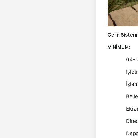
Gelin Sistem 
MİNİ
MUM:
64-bi
İşle
İşle
Bell
Ekra
Dire
Depo