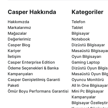
Casper Hakkında
Kategoriler
Hakkımızda
Telefon
Markalarımız
Tablet
Mağazalar
Bilgisayar
Değerlerimiz
Notebook
Casper Blog
Dizüstü Bilgisayar
Kariyer
Masaüstü Bilgisaya
İletişim
Oyun Bilgisayarı
Casper Enterprise Edition
Gaming Laptop
Ödeme Seçenekleri & Banka
Dizüstü Oyun Bilgis
Kampanyaları
Masaüstü Oyun Bilg
Casper Genişletilmiş Garanti
Oyuncu Monitörü
Paketi
All In One Bilgisayar
Ömür Boyu Performans Garantisi
Mini Pc Bilgisayar
Kampanyalar
Bilgisayar Özelleşti