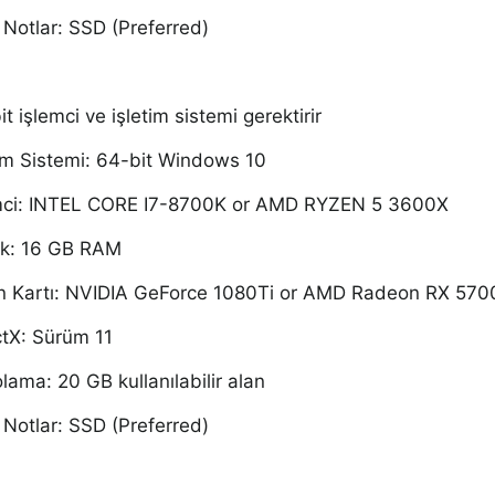
 Notlar: SSD (Preferred)
t i
şlemci ve işletim sistemi gerektirir
tim Sistemi:
64-bit Windows 10
mci:
INTEL CORE I7-8700K or AMD RYZEN 5 3600X
ek:
16 GB RAM
n Kartı:
NVIDIA GeForce 1080Ti or AMD Radeon RX 570
ctX:
Sürüm 11
lama: 20 GB kullanılabilir alan
 Notlar: SSD (Preferred)