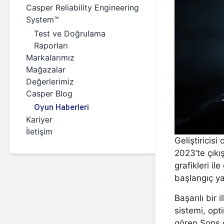
Casper Reliability Engineering
System™
Test ve Doğrulama
Raporları
Markalarımız
Mağazalar
Değerlerimiz
Casper Blog
Oyun Haberleri
Kariyer
İletişim
Geliştiricis
2023’te çıkı
grafikleri i
başlangıç ya
Başarılı bir
sistemi, opt
gören Sons o