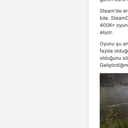
Steam'de erk
bile. SteamD
400K+ oyunc
alıyor.
Oyunu şu and
fayda olduğu
olduğunu söy
Geliştirdiğim