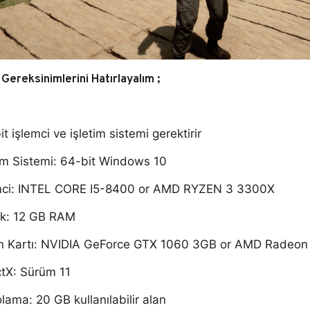
Gereksinimlerini Hatırlayalım ;
t i
şlemci ve işletim sistemi gerektirir
tim Sistemi:
64-bit Windows 10
mci:
INTEL CORE I5-8400 or AMD RYZEN 3 3300X
ek:
12 GB RAM
n Kartı:
NVIDIA GeForce GTX 1060 3GB or AMD Radeon
ctX:
Sürüm 11
lama: 20 GB kullanılabilir alan