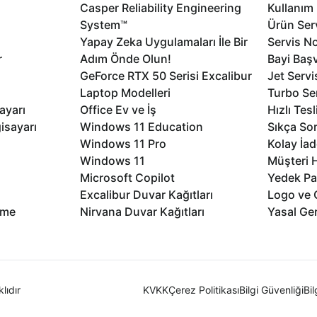
Casper Reliability Engineering
Kullanım 
System™
Ürün Serv
Yapay Zeka Uygulamaları İle Bir
Servis No
r
Adım Önde Olun!
Bayi Baş
GeForce RTX 50 Serisi Excalibur
Jet Servi
Laptop Modelleri
Turbo Se
ayarı
Office Ev ve İş
Hızlı Tes
isayarı
Windows 11 Education
Sıkça Sor
Windows 11 Pro
Kolay İad
Windows 11
Müşteri H
Microsoft Copilot
Yedek Pa
Excalibur Duvar Kağıtları
Logo ve 
rme
Nirvana Duvar Kağıtları
Yasal Ger
lıdır
KVKK
Çerez Politikası
Bilgi Güvenliği
Bi