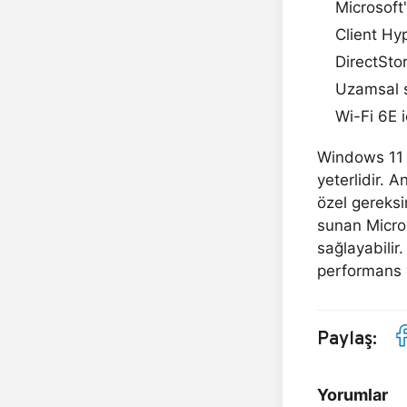
Microsoft'
Client Hy
DirectSto
Uzamsal s
Wi-Fi 6E i
Windows 11 i
yeterlidir. A
özel gereksi
sunan Microso
sağlayabilir
performans v
Paylaş:
Yorumlar