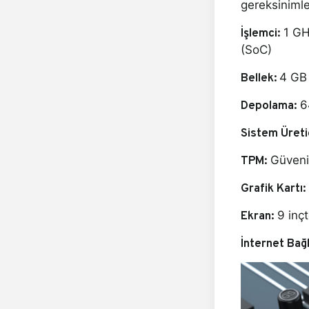
gereksinimle
İşlemci:
1 GHz
(SoC)
Bellek:
4 GB
Depolama:
64
Sistem Üretic
TPM:
Güvenil
Grafik Kartı:
Ekran:
9 inçt
İnternet Bağl