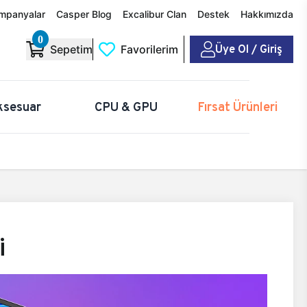
mpanyalar
Casper Blog
Excalibur Clan
Destek
Hakkımızda
0
Üye Ol / Giriş
Sepetim
Favorilerim
ksesuar
CPU & GPU
Fırsat Ürünleri
i