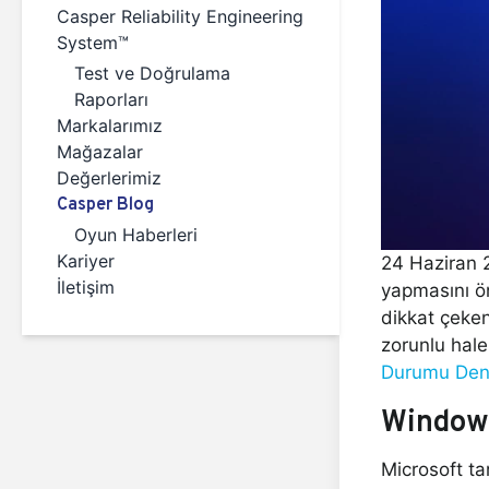
Casper Reliability Engineering
System™
Test ve Doğrulama
Raporları
Markalarımız
Mağazalar
Değerlerimiz
Casper Blog
Oyun Haberleri
Kariyer
24 Haziran 2
İletişim
yapmasını ön
dikkat çeken
zorunlu hal
Durumu Den
Windows
Microsoft t