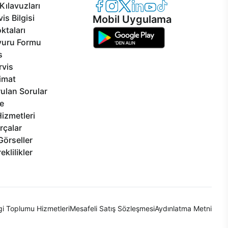
Casper Facebook
Casper Instagram
Casper Twitter
Casper LinkedIn
Casper YouTube
Casper TikTok
Kılavuzları
is Bilgisi
Mobil Uygulama
ktaları
vuru Formu
s
rvis
limat
ulan Sorular
e
izmetleri
rçalar
Görseller
eklilikler
lgi Toplumu Hizmetleri
Mesafeli Satış Sözleşmesi
Aydınlatma Metni