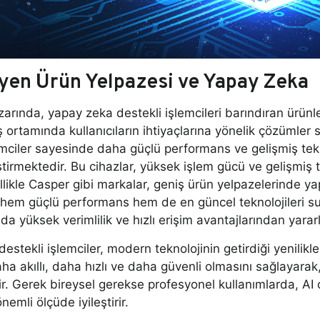
yen Ürün Yelpazesi ve Yapay Zeka
zarında, yapay zeka destekli işlemcileri barındıran ürünl
 ortamında kullanıcıların ihtiyaçlarına yönelik çözümler 
emciler sayesinde daha güçlü performans ve gelişmiş tekn
ştirmektedir. Bu cihazlar, yüksek işlem gücü ve gelişmiş tek
ellikle Casper gibi markalar, geniş ürün yelpazelerinde ya
a hem güçlü performans hem de en güncel teknolojileri s
da yüksek verimlilik ve hızlı erişim avantajlarından yararl
stekli işlemciler, modern teknolojinin getirdiği yenilikle
ha akıllı, daha hızlı ve daha güvenli olmasını sağlayarak, t
r. Gerek bireysel gerekse profesyonel kullanımlarda, AI de
emli ölçüde iyileştirir.