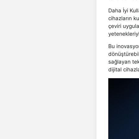
Daha İyi Kull
cihazların ku
çeviri uygula
yetenekleriyl
Bu inovasyon
dönüştürebil
sağlayan tek
dijital cihaz