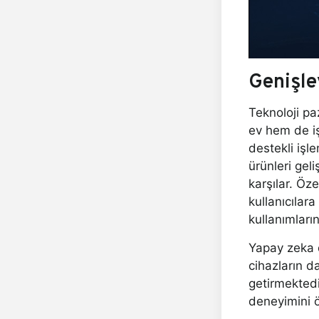
Genişle
Teknoloji pa
ev hem de iş
destekli işl
ürünleri geli
karşılar. Öz
kullanıcılar
kullanımların
Yapay zeka de
cihazların da
getirmektedi
deneyimini ön