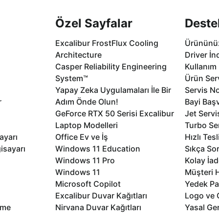
Özel Sayfalar
Deste
Excalibur FrostFlux Cooling
Ürününüz
Architecture
Driver İn
Casper Reliability Engineering
Kullanım 
System™
Ürün Serv
Yapay Zeka Uygulamaları İle Bir
Servis No
r
Adım Önde Olun!
Bayi Baş
GeForce RTX 50 Serisi Excalibur
Jet Servi
Laptop Modelleri
Turbo Se
ayarı
Office Ev ve İş
Hızlı Tes
isayarı
Windows 11 Education
Sıkça Sor
Windows 11 Pro
Kolay İad
Windows 11
Müşteri H
Microsoft Copilot
Yedek Pa
Excalibur Duvar Kağıtları
Logo ve 
rme
Nirvana Duvar Kağıtları
Yasal Ger