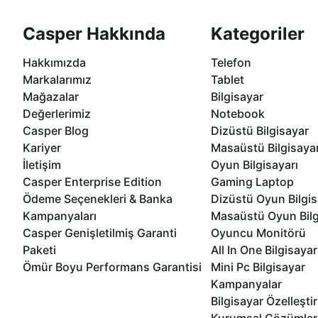
Casper Hakkında
Kategoriler
Hakkımızda
Telefon
Markalarımız
Tablet
Mağazalar
Bilgisayar
Değerlerimiz
Notebook
Casper Blog
Dizüstü Bilgisayar
Kariyer
Masaüstü Bilgisaya
İletişim
Oyun Bilgisayarı
Casper Enterprise Edition
Gaming Laptop
Ödeme Seçenekleri & Banka
Dizüstü Oyun Bilgis
Kampanyaları
Masaüstü Oyun Bilg
Casper Genişletilmiş Garanti
Oyuncu Monitörü
Paketi
All In One Bilgisayar
Ömür Boyu Performans Garantisi
Mini Pc Bilgisayar
Kampanyalar
Bilgisayar Özelleşti
Kurumsal Çözümler