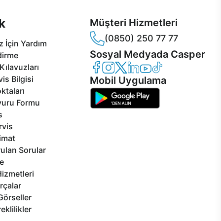
k
Müşteri Hizmetleri
(0850) 250 77 77
 İçin Yardım
Sosyal Medyada Casper
dirme
Casper Facebook
Casper Instagram
Casper Twitter
Casper LinkedIn
Casper YouTube
Casper TikTok
Kılavuzları
is Bilgisi
Mobil Uygulama
ktaları
vuru Formu
s
rvis
limat
ulan Sorular
e
izmetleri
rçalar
Görseller
eklilikler