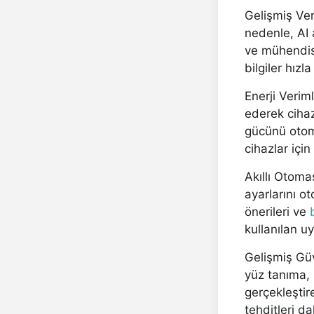
Gelişmiş Ver
nedenle, AI a
ve mühendisl
bilgiler hız
Enerji Verim
ederek cihaz
gücünü otoma
cihazlar için
Akıllı Otoma
ayarlarını ot
önerileri ve
kullanılan u
Gelişmiş Güv
yüz tanıma, 
gerçekleştire
tehditleri da