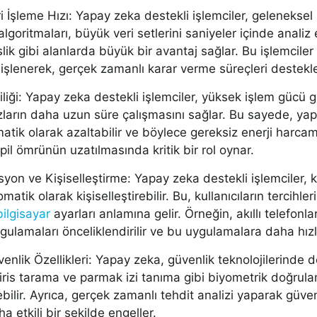
i İşleme Hızı: Yapay zeka destekli işlemciler, geleneksel i
lgoritmaları, büyük veri setlerini saniyeler içinde analiz e
ik gibi alanlarda büyük bir avantaj sağlar. Bu işlemciler
la işlenerek, gerçek zamanlı karar verme süreçleri destekle
liliği: Yapay zeka destekli işlemciler, yüksek işlem gücü 
ların daha uzun süre çalışmasını sağlar. Bu sayede, yapa
tik olarak azaltabilir ve böylece gereksiz enerji harcama
 pil ömrünün uzatılmasında kritik bir rol oynar.
syon ve Kişiselleştirme: Yapay zeka destekli işlemciler, ku
omatik olarak kişiselleştirebilir. Bu, kullanıcıların tercih
bilgisayar
ayarları anlamına gelir. Örneğin, akıllı telefonla
ygulamaları önceliklendirilir ve bu uygulamalara daha hızlı
enlik Özellikleri: Yapay zeka, güvenlik teknolojilerinde d
iris tarama ve parmak izi tanıma gibi biyometrik doğrula
bilir. Ayrıca, gerçek zamanlı tehdit analizi yaparak güven
ha etkili bir şekilde engeller.