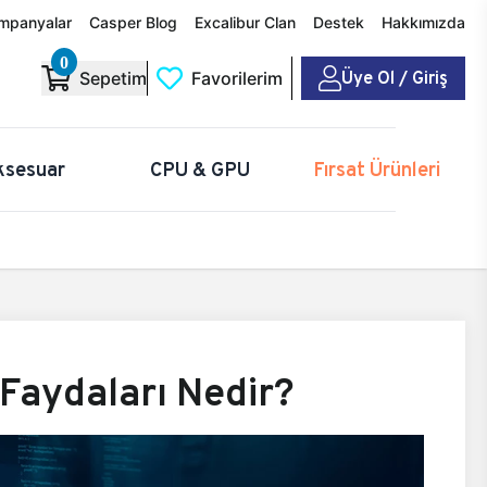
mpanyalar
Casper Blog
Excalibur Clan
Destek
Hakkımızda
0
Üye Ol / Giriş
Sepetim
Favorilerim
ksesuar
CPU & GPU
Fırsat Ürünleri
 Faydaları Nedir?