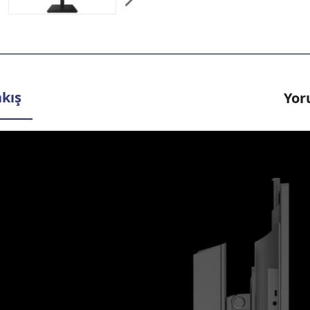
kış
Yor