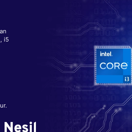
nan
, i5
e
ur.