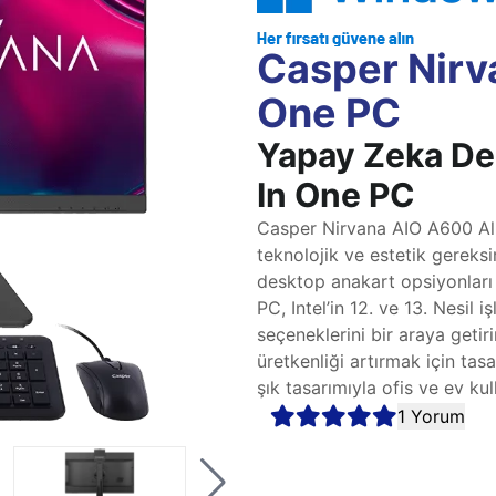
Casper Nirv
One PC
Yapay Zeka Des
In One PC
Casper Nirvana AIO A600 All 
teknolojik ve estetik gereks
desktop anakart opsiyonları 
PC, Intel’in 12. ve 13. Nesil 
seçeneklerini bir araya geti
üretkenliği artırmak için tas
şık tasarımıyla ofis ve ev k
1 Yorum