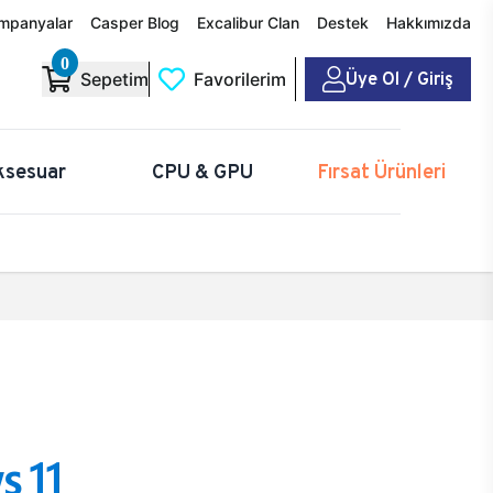
mpanyalar
Casper Blog
Excalibur Clan
Destek
Hakkımızda
0
Üye Ol / Giriş
Sepetim
Favorilerim
ksesuar
CPU & GPU
Fırsat Ürünleri