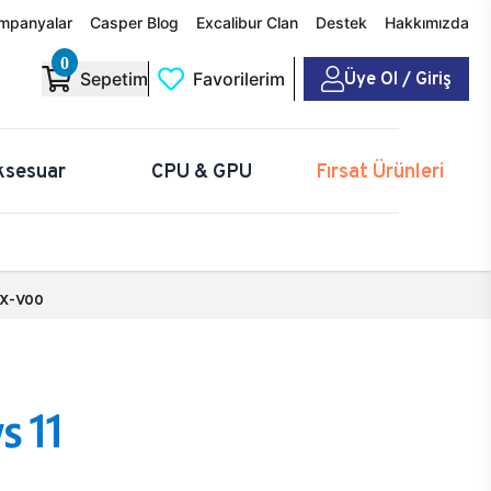
mpanyalar
Casper Blog
Excalibur Clan
Destek
Hakkımızda
0
Üye Ol / Giriş
Sepetim
Favorilerim
ksesuar
CPU & GPU
Fırsat Ürünleri
X-V00