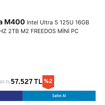
na M400
Intel Ultra 5 125U 16GB
Z 2TB M2 FREEDOS MİNİ PC
57.527 TL
%2
01 TL
Satın Al