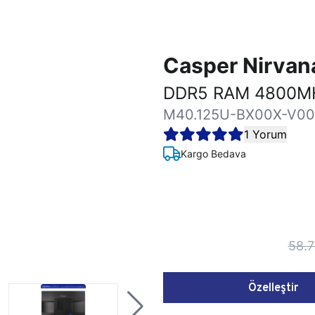
Casper Nirva
DDR5 RAM 4800MH
M40.125U-BX00X-V00
1 Yorum
Kargo Bedava
58.7
Özelleştir