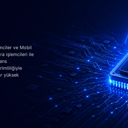
mciler ve Mobil
a işlemcileri ile
mans
imliliğiyle
ar yüksek