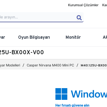
Kurumsal Çözümler
Ka
yar
Oyun Bilgisayarı
Monitör
A
.125U-BX00X-V00
yar Modelleri
Casper Nirvana M400 Mini PC
M40.125U-BX00