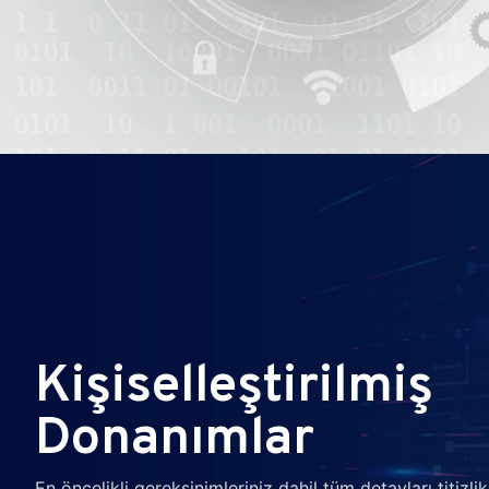
Kişiselleştirilmiş
Donanımlar
En öncelikli gereksinimleriniz dahil tüm detayları titizlikl