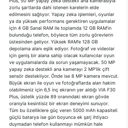
Plus, 50 MP yapay zeka destekli ana kamerasıyla
zorlu şartlarda dahi istenen karelerin elde
edilmesini sağlıyor. Yapay zeka işlemleri, oyunlar
ya da yüksek performans gerektiren uygulamalar
için 4 GB Sanal RAM ile toplamda 12 GB RAM’in
bulunduğu telefon, böylece tüm zorlu görevlerin
üstesinden geliyor. Yüksek RAM’e 128 GB
depolama alanı eşlik ediyor. Fotoğraf ve videolar
için geniş bir alana sahip olacak kullanıcılar oyun
ve uygulamalarda da sorun yaşamayacak. 50 MP
yapay zeka destekli ana kamerayı 2 MP’lik çift
sensör destekliyor. Önde ise 8 MP kamera mevcut.
Büyük ekran ile oyun ve fotoğraflarda alan hakim
olabilmeniz için 6,5 inç ekranın yer aldığı VIA F30
Plus, üstelik yüzde 89 oranındaki ekran gövde
oranıyla kesintisiz bir ekran deneyimi sunuyor.
Tüm bu özelliklere güç veren 5000 mAh kapasiteli
güçlü batarya ise gün boyunca ek şarj ihtiyacı
duymadan telefon kullanmayı mümkün hale