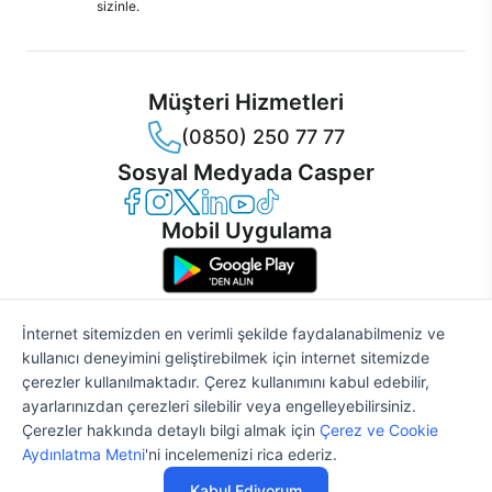
sizinle.
Müşteri Hizmetleri
(0850) 250 77 77
Sosyal Medyada Casper
Casper Facebook
Casper Instagram
Casper Twitter
Casper LinkedIn
Casper YouTube
Casper TikTok
Mobil Uygulama
İnternet sitemizden en verimli şekilde faydalanabilmeniz ve
kullanıcı deneyimini geliştirebilmek için internet sitemizde
© 2021 - 2026 Casper Bilgisayar Sistemleri A.Ş. Tüm Hakları Saklıdır
çerezler kullanılmaktadır. Çerez kullanımını kabul edebilir,
KVKK
ayarlarınızdan çerezleri silebilir veya engelleyebilirsiniz.
Çerez Politikası
Çerezler hakkında detaylı bilgi almak için
Çerez ve Cookie
Bilgi Güvenliği
Aydınlatma Metni
'ni incelemenizi rica ederiz.
Bilgi Toplumu Hizmetleri
Mesafeli Satış Sözleşmesi
Kabul Ediyorum