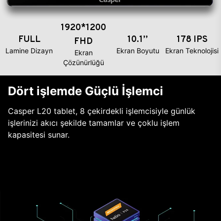
1920*1200
FULL
10.1’’
178 IPS
FHD
Lamine Dizayn
Ekran Boyutu
Ekran Teknolojisi
Ekran
Çözünürlüğü
Dört işlemde Güçlü İşlemci
Casper L20 tablet, 8 çekirdekli işlemcisiyle günlük
işlerinizi akıcı şekilde tamamlar ve çoklu işlem
kapasitesi sunar.