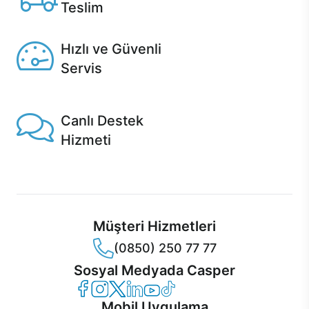
Teslim
Seçili ürünlerde Aynı Gün Teslim!
Hızlı ve Güvenli
Servis
1 Saatte servis, Jet servis ve Turbo servis seçenekleri
Casper'da!
Canlı Destek
Hizmeti
Ürünlerinizle ilgili Casper Canlı Destek hizmeti her daim
sizinle.
Müşteri Hizmetleri
(0850) 250 77 77
Sosyal Medyada Casper
Casper Facebook
Casper Instagram
Casper Twitter
Casper LinkedIn
Casper YouTube
Casper TikTok
Mobil Uygulama