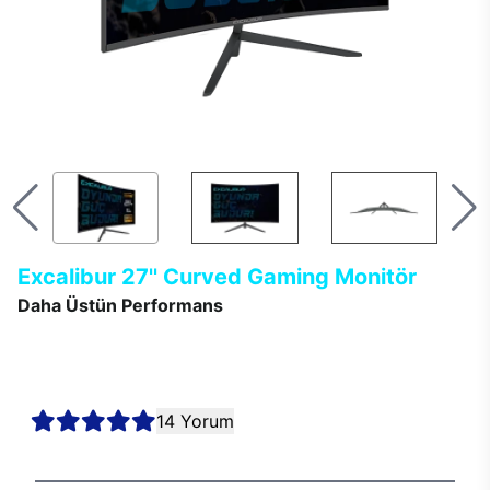
Excalibur 27'' Curved Gaming Monitör
Daha Üstün Performans
Geniş, kavisli formun 200Hz hızlı ve kaliteli ekranla buluşturan
Excalibur 27’’ gaming monitör; tüm zorlu oyunlarda, tasarım
programlarında ve diğer tüm kullanımlarda maksimum
performans sunmak için geliştirildi.
14 Yorum