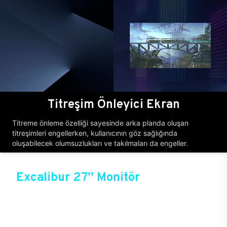
Titreşim Önleyici Ekran
Titreme önleme özelliği sayesinde arka planda oluşan
titreşimleri engellerken, kullanıcının göz sağlığında
oluşabilecek olumsuzlukları ve takılmaları da engeller.
Excalibur 27’’ Monitör
Casper, yenilikçi ürünleriyle bilgisayar tutkunlarının
vazgeçilmez markası olmaya devam ediyor. Şık
tasarımı ve farklı çözünürlük seçenekleriyle öne