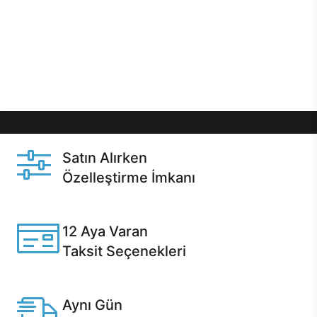
kullanıcılar için ideal bir tercih sunuyor. Yüksek
performansı ve mükemmel renk deneyimi ile en iyi
monitör arayışında olanlar için mükemmel bir
seçenek. Üstelik, aynı gün kargo ve hızlı teslimat
seçenekleri ile hemen sahip olabilirsiniz.
Satın Alırken
Özelleştirme İmkanı
Casper ürünlerini satın alırken ihtiyacınıza göre
özelleştirebilirsiniz.
12 Aya Varan
Taksit Seçenekleri
Anlaşmalı kredi kartlarına 12 aya varan taksit seçenekleri
Casper'da.
Aynı Gün