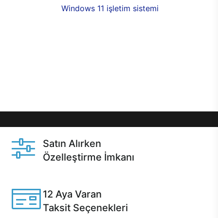
seçenekleri,
Windows 11 işletim sistemi
opsiyonu,
aynı gün teslimat ya da 1 günde kargo fırsatı
online alışverişte sizleri bekliyor.Üstelik satın
almadan önce özelleştirme fırsatı sayesinde
dilediğiniz donanımları değiştirebilir, ihtiyacınızı
karşılayacak seçimler yapabilirsiniz. Satın almadan
önce ve sonrasında sağlanan hızlı ve güvenli
servis ile Casper hep yanınızda.
Satın Alırken
Özelleştirme İmkanı
Casper ürünlerini satın alırken ihtiyacınıza göre
özelleştirebilirsiniz.
12 Aya Varan
Taksit Seçenekleri