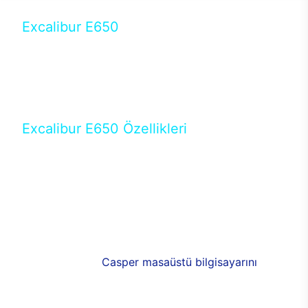
Excalibur E650
Tercihini masaüstü modellerden yana yapanlar için
öne çıkan Excalibur E650 ile sınırları zorlayabilir,
performansın keyfini çıkarabilirsin. Casper’ın yeni,
güncel teknolojiler ile donattığı Excalibur E650’de
yepyeni bir deneyim sizi bekliyor.
Excalibur E650 Özellikleri
Masaüstü olarak özel bir şekilde geliştirilen ve
uzun süren Ar-Ge çalışmaları sonrasında ortaya
çıkan Excalibur E650, her bir detayıyla farkını
ortaya koyuyor. İyi bir kullanıcı deneyiminin elde
edilmesi adına en iyi donanımlarla testleri yapılan
E650, böylece kullananların memnun kalmasını
sağlıyor. RGB detayları, ışık ve alüminyumun
buluşması yeni
Casper masaüstü bilgisayarını
görünümde de cazip kılıyor.
120mm RGB fanlarıyla yaşam alanlarını da