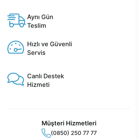
Anlaşmalı kredi kartlarına 12 aya varan taksit seçenekleri
Casper'da.
Aynı Gün
Teslim
Seçili ürünlerde Aynı Gün Teslim!
Hızlı ve Güvenli
Servis
1 Saatte servis, Jet servis ve Turbo servis seçenekleri
Casper'da!
Canlı Destek
Hizmeti
Ürünlerinizle ilgili Casper Canlı Destek hizmeti her daim
sizinle.
Müşteri Hizmetleri
(0850) 250 77 77