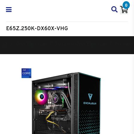
0
E65Z.250K-DX60X-VHG
Oyun Bilgisayarı
Masaüstü Oyun Bilgisayarı
Excalibur