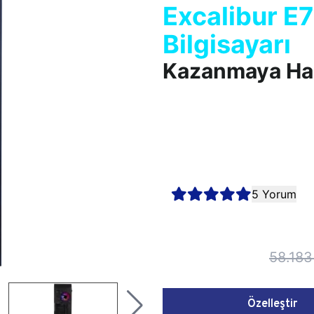
Excalibur E
Bilgisayarı
Kazanmaya Haz
Yeni Excalibur E750 tek bir 
olursa olsun, her zaman kaz
şekillenen Excalibur E750’de 
renkli ve kesintisiz oyun den
teknolojiler arasından tercih
bilgisayarıyla her oyunda ka
5 Yorum
58.183
Özelleştir