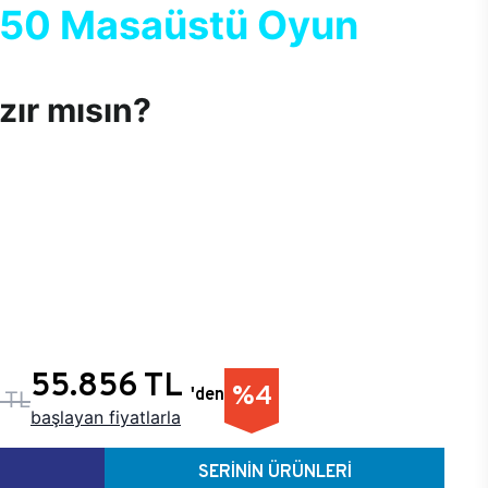
750 Masaüstü Oyun
ır mısın?
hedefle tasarlandı. Oyun ne olursa olsun, rakip kim
anmak… Tamamen oyuncuların beklentileri ile
tasarımdan teknolojiye her detay; gerçekçi, keyifli,
eyimi sunmak için bir araya geldi. Sen de en yeni nesil
ini yaparak kendi E750’ni oluştur, hayalindeki oyun
zanmaya hazır ol!
55.856 TL
%4
'den
 TL
başlayan fiyatlarla
SERİNİN ÜRÜNLERİ