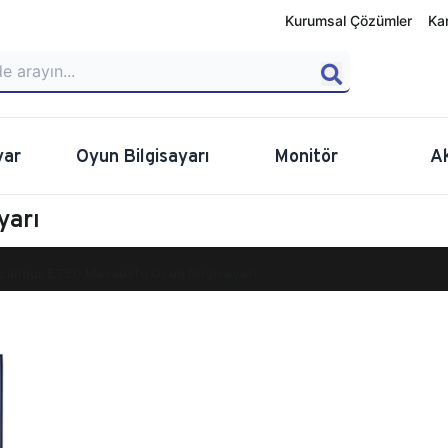
Kurumsal Çözümler
Ka
yar
Oyun Bilgisayarı
Monitör
A
yarı
calibur E750 Masaüstü Oyun Bilgisayarı