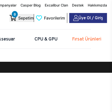
mpanyalar
Casper Blog
Excalibur Clan
Destek
Hakkımızda
0
Üye Ol / Giriş
Sepetim
Favorilerim
ksesuar
CPU & GPU
Fırsat Ürünleri