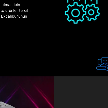
p olman için
te ürünler tercihini
n Excalibur’unun