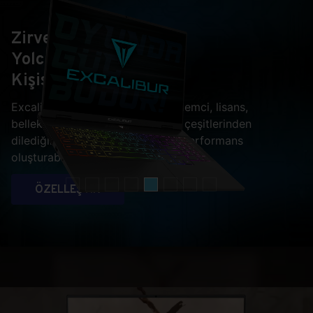
Zirve
Yolculuğunuzu
Kişiselleştirin
Excalibur G915 ile ekran kartı, işlemci, lisans,
bellek, depolama ve hatta ekran çeşitlerinden
dilediğini seçip kendine özel bir performans
oluşturabilirsiniz.
ÖZELLEŞTİR