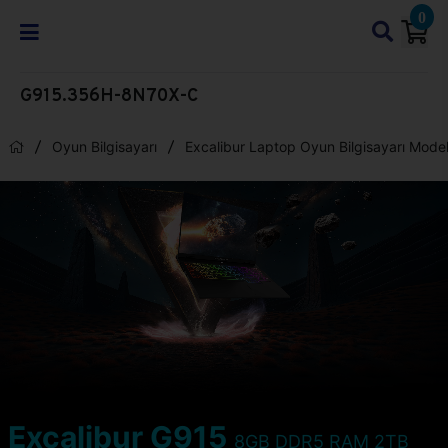
0
G915.356H-8N70X-C
Oyun Bilgisayarı
Excalibur Laptop Oyun Bilgisayarı Model
Excalibur G915
8GB DDR5 RAM 2TB