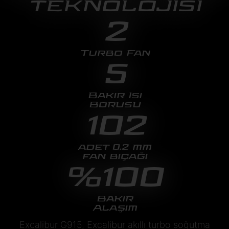
TEKNOLOJİSİ
2
Turbo Fan
5
Bakır Isı
Borusu
102
adet 0.2 mm
fan bıçağı
%100
Bakır
Alaşım
Excalibur G915, Excalibur akıllı turbo soğutma