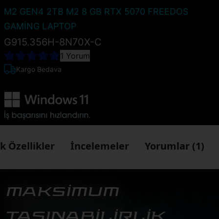
M2 GEN4 2TB M2 8 GB RTX 5070 FREEDOS
GAMİNG LAPTOP
G915.356H-8N70X-C
1 Yorum
Kargo Bedava
k Özellikler
İncelemeler
Yorumlar (1)
MAKSİMUM
TAŞINABİLİRLİK