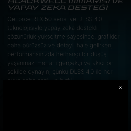
BLACKWELL MİMARİSİ ve
YAPAY ZEKA DESTEĞİ
GeForce RTX 50 serisi ve DLSS 4.0
teknolojisiyle yapay zeka destekli
çözünürlük yükseltme sayesinde, grafikler
daha pürüzsüz ve detaylı hale gelirken,
performansınızda herhangi bir düşüş
yaşanmaz. Her anı gerçekçi ve akıcı bir
şekilde oynayın, çünkü DLSS 4.0 ile her
oyun daha canlı ve hızlı!
×
GeForce RTX
5070 Laptop GPU
798