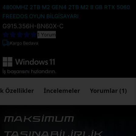
4800MHZ 2TB M2 GEN4 2TB M2 8 GB RTX 5060
FREEDOS OYUN BİLGİSAYARI
G915.356H-BN60X-C
1 Yorum
Kargo Bedava
k Özellikler
İncelemeler
Yorumlar (1)
MAKSİMUM
TAŞINABİLİRLİK