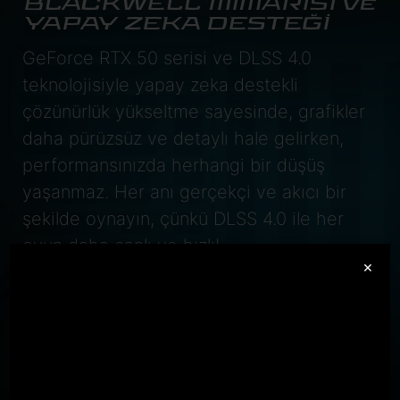
BLACKWELL MİMARİSİ ve
YAPAY ZEKA DESTEĞİ
GeForce RTX 50 serisi ve DLSS 4.0
teknolojisiyle yapay zeka destekli
çözünürlük yükseltme sayesinde, grafikler
daha pürüzsüz ve detaylı hale gelirken,
performansınızda herhangi bir düşüş
yaşanmaz. Her anı gerçekçi ve akıcı bir
şekilde oynayın, çünkü DLSS 4.0 ile her
oyun daha canlı ve hızlı!
×
GeForce RTX
5070 Laptop GPU
798