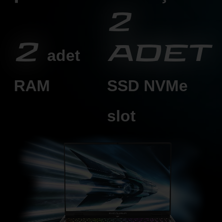
2
2
adet
adet
RAM
SSD
NVMe
slot