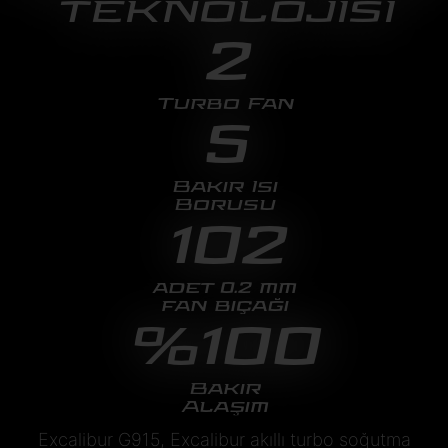
TEKNOLOJİSİ
2
Turbo Fan
5
Bakır Isı
Borusu
102
adet 0.2 mm
fan bıçağı
%100
Bakır
Alaşım
Excalibur G915, Excalibur akıllı turbo soğutma