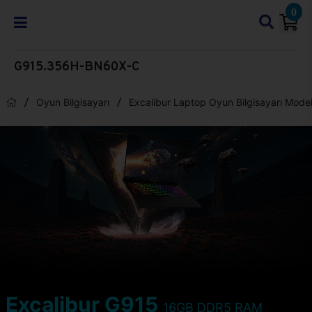
0
G915.356H-BN60X-C
Oyun Bilgisayarı
Excalibur Laptop Oyun Bilgisayarı Model
Excalibur G915
16GB DDR5 RAM