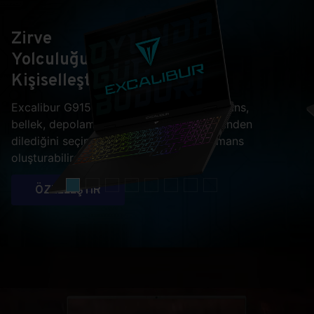
Zirve
Yolculuğunuzu
Kişiselleştirin
Excalibur G915 ile ekran kartı, işlemci, lisans,
bellek, depolama ve hatta ekran çeşitlerinden
dilediğini seçip kendine özel bir performans
oluşturabilirsiniz.
ÖZELLEŞTİR