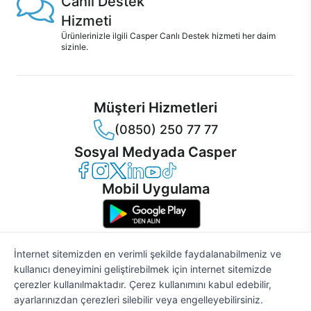
Canlı Destek
Hizmeti
Ürünlerinizle ilgili Casper Canlı Destek hizmeti her daim
sizinle.
Müşteri Hizmetleri
(0850) 250 77 77
Sosyal Medyada Casper
Casper Facebook
Casper Instagram
Casper Twitter
Casper LinkedIn
Casper YouTube
Casper TikTok
Mobil Uygulama
İnternet sitemizden en verimli şekilde faydalanabilmeniz ve
kullanıcı deneyimini geliştirebilmek için internet sitemizde
© 2021 - 2026 Casper Bilgisayar Sistemleri A.Ş. Tüm Hakları Saklıdır
çerezler kullanılmaktadır. Çerez kullanımını kabul edebilir,
KVKK
ayarlarınızdan çerezleri silebilir veya engelleyebilirsiniz.
Çerez Politikası