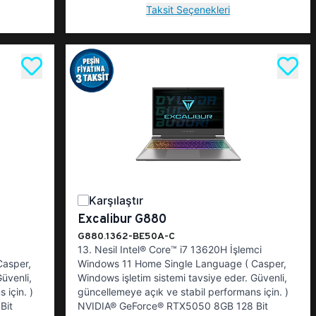
Taksit Seçenekleri
Karşılaştır
Excalibur G880
G880.1362-BE50A-C
13. Nesil Intel® Core™ i7 13620H İşlemci
Casper,
Windows 11 Home Single Language ( Casper,
üvenli,
Windows işletim sistemi tavsiye eder. Güvenli,
 için. )
güncellemeye açık ve stabil performans için. )
Bit
NVIDIA® GeForce® RTX5050 8GB 128 Bit