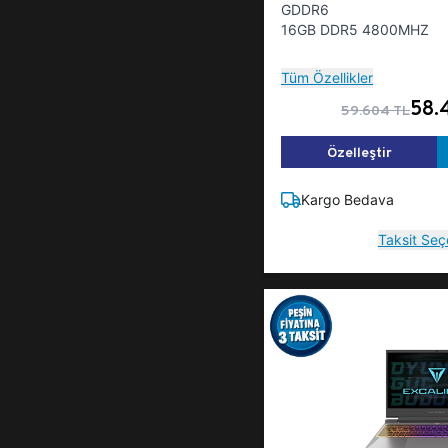
GDDR6
16GB DDR5 4800MHZ
Tüm Özellikler
58.
59.604 TL
Özelleştir
Kargo Bedava
Taksit Seç