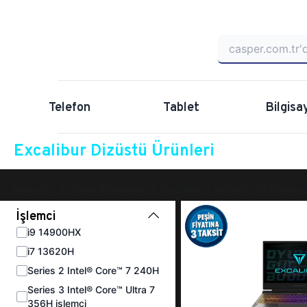
Telefon
Tablet
Bilgisa
Excalibur Dizüstü Ürünleri
Anasayfa
Oyun Bilgisayarı
Excalibur Laptop Oyun Bilgisaya
İşlemci
i9 14900HX
i7 13620H
Series 2 Intel® Core™ 7 240H
Series 3 Intel® Core™ Ultra 7
356H işlemci