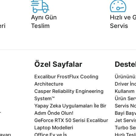
Aynı Gün
Hızlı ve 
ri
Teslim
Servis
2 aya varan
Seçili ürünlerde Aynı Gün Teslim!
1 Saatte servis,
.
seçenekleri Ca
Özel Sayfalar
Deste
Excalibur FrostFlux Cooling
Ürününüz
Architecture
Driver İn
Casper Reliability Engineering
Kullanım 
System™
Ürün Serv
Yapay Zeka Uygulamaları İle Bir
Servis No
r
Adım Önde Olun!
Bayi Baş
GeForce RTX 50 Serisi Excalibur
Jet Servi
Laptop Modelleri
Turbo Se
ayarı
Office Ev ve İş
Hızlı Tes