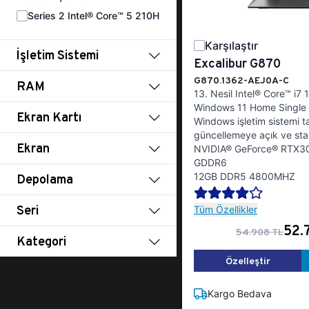
Series 2 Intel® Core™ 5 210H
Karşılaştır
İşletim Sistemi
Excalibur G870
G870.1362-AEJ0A-C
RAM
13. Nesil Intel® Core™ i7
Windows 11 Home Single 
Ekran Kartı
Windows işletim sistemi t
güncellemeye açık ve stab
Ekran
NVIDIA® GeForce® RTX30
GDDR6
12GB DDR5 4800MHZ
Depolama
Seri
Tüm Özellikler
52.
54.908 TL
Kategori
Özelleştir
Kargo Bedava