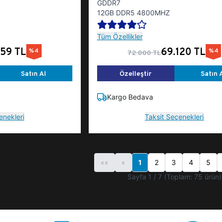
GDDR7
12GB DDR5 4800MHZ
Tüm Özellikler
159 TL
69.120 TL
%4
%4
72.000 TL
Satın Al
Özelleştir
Satın 
Kargo Bedava
enekleri
Taksit Seçenekleri
««
«
1
2
3
4
5
Sayfa 1 / 7 (Toplam: 75 ürün)