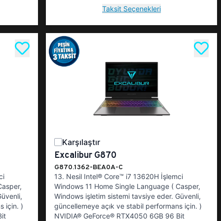
Taksit Seçenekleri
Karşılaştır
Excalibur G870
G870.1362-BEA0A-C
ci
13. Nesil Intel® Core™ i7 13620H İşlemci
Casper,
Windows 11 Home Single Language ( Casper,
üvenli,
Windows işletim sistemi tavsiye eder. Güvenli,
 için. )
güncellemeye açık ve stabil performans için. )
it
NVIDIA® GeForce® RTX4050 6GB 96 Bit