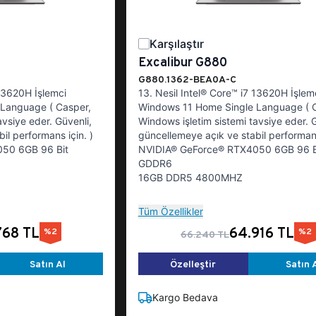
Karşılaştır
Excalibur G880
G880.1362-BEA0A-C
 13620H İşlemci
13. Nesil Intel® Core™ i7 13620H İşlem
Language ( Casper,
Windows 11 Home Single Language ( 
avsiye eder. Güvenli,
Windows işletim sistemi tavsiye eder. G
il performans için. )
güncellemeye açık ve stabil performans
50 6GB 96 Bit
NVIDIA® GeForce® RTX4050 6GB 96 B
GDDR6
16GB DDR5 4800MHZ
Tüm Özellikler
768 TL
64.916 TL
%2
%2
66.240 TL
Satın Al
Özelleştir
Satın 
Kargo Bedava