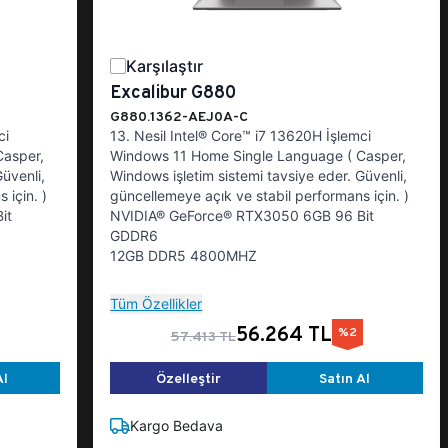
Karşılaştır
Excalibur G880
G880.1362-AEJ0A-C
ci
13. Nesil Intel® Core™ i7 13620H İşlemci
Casper,
Windows 11 Home Single Language ( Casper,
üvenli,
Windows işletim sistemi tavsiye eder. Güvenli,
 için. )
güncellemeye açık ve stabil performans için. )
it
NVIDIA® GeForce® RTX3050 6GB 96 Bit
GDDR6
12GB DDR5 4800MHZ
Tüm Özellikler
56.264 TL
%2
57.413 TL
Al
Özelleştir
Satın Al
Kargo Bedava