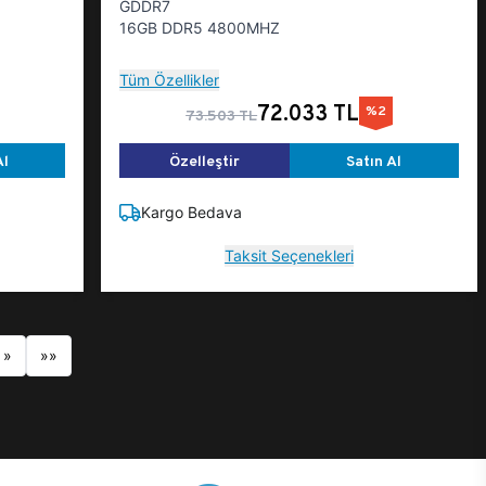
GDDR7
16GB DDR5 4800MHZ
Tüm Özellikler
72.033 TL
%2
73.503 TL
Al
Özelleştir
Satın Al
Kargo Bedava
Taksit Seçenekleri
»
»»