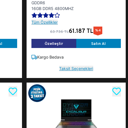
GDDR6
16GB DDR5 4800MHZ
Tüm Özellikler
61.187 TL
%4
63.736 TL
Al
Özelleştir
Satın Al
Kargo Bedava
Taksit Seçenekleri