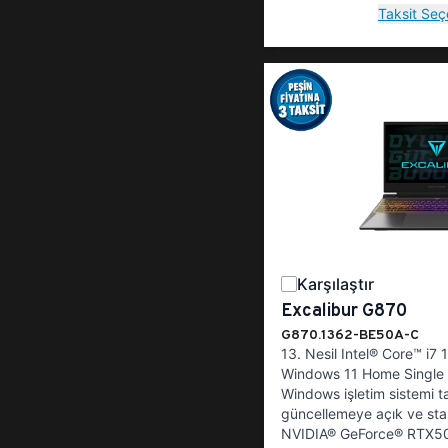
Taksit Seç
Karşılaştır
Excalibur G870
G870.1362-BE50A-C
13. Nesil Intel® Core™ i7
Windows 11 Home Single 
Windows işletim sistemi t
güncellemeye açık ve stab
NVIDIA® GeForce® RTX50