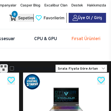
mpanyalar
Casper Blog
Excalibur Clan
Destek
Hakkımızda
0
Üye Ol / Giriş
Sepetim
Favorilerim
ksesuar
CPU & GPU
Fırsat Ürünleri
Stokta Olanları Göster
Sırala: Fiyata Göre Artan