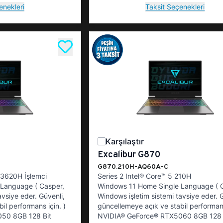
enekleri
Taksit Seçenekleri
Karşılaştır
Excalibur G870
G870.210H-AQ60A-C
 13620H İşlemci
Series 2 Intel® Core™ 5 210H
Language ( Casper,
Windows 11 Home Single Language ( 
avsiye eder. Güvenli,
Windows işletim sistemi tavsiye eder. G
il performans için. )
güncellemeye açık ve stabil performans
50 8GB 128 Bit
NVIDIA® GeForce® RTX5060 8GB 128 