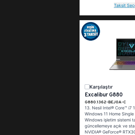
Taksit Seç
Karşılaştır
Excalibur G880
G880.1362-BEJ0A-C
13. Nesil Intel® Core™ i7
Windows 11 Home Single 
Windows işletim sistemi t
güncellemeye açık ve stab
NVIDIA® GeForce® RTX30