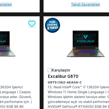
enekleri
Taksit Seçenekleri
Karşılaştır
Excalibur G870
G870.1362-AEA0A-C
 13620H İşlemci
13. Nesil Intel® Core™ i7 13620H İşlem
Language ( Casper,
Windows 11 Home Single Language ( 
avsiye eder. Güvenli,
Windows işletim sistemi tavsiye eder. G
il performans için. )
güncellemeye açık ve stabil performans
50 6GB 96 Bit
NVIDIA® GeForce® RTX4050 6GB 96 B