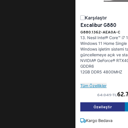
Karşılaştır
Excalibur G880
G880.1362-AEA0A-C
13. Nesil Intel® Core™ i7
Windows 11 Home Single 
Windows işletim sistemi t
güncellemeye açık ve stab
NVIDIA® GeForce® RTX40
GDDR6
12GB DDR5 4800MHZ
Tüm Özellikler
62.
64.049 TL
Özelleştir
Kargo Bedava