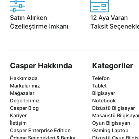
Satın Alırken
12 Aya Varan
Özelleştirme İmkanı
Taksit Seçenekle
Casper ürünlerini satın alırken ihtiyacınıza
Anlaşmalı kredi kartlarına 1
göre özelleştirebilirsiniz.
taksit seçenekleri Casper'da
Casper Hakkında
Kategoriler
Hakkımızda
Telefon
Markalarımız
Tablet
Mağazalar
Bilgisayar
Değerlerimiz
Notebook
Casper Blog
Dizüstü Bilgisayar
Kariyer
Masaüstü Bilgisaya
İletişim
Oyun Bilgisayarı
Casper Enterprise Edition
Gaming Laptop
Ödeme Seçenekleri & Banka
Dizüstü Oyun Bilgis