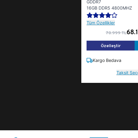
GDDR7
16GB DDR5 4800MHZ
Tüm Özellikler
68.
70.999 TL
Özelleştir
Kargo Bedava
Taksit Seç