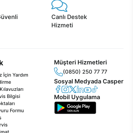
Güvenli
Canlı Destek
Hizmeti
 Jet servis ve Turbo servis
Ürünlerinizle ilgili Casper Canlı Destek
sper'da!
hizmeti her daim sizinle.
k
Müşteri Hizmetleri
(0850) 250 77 77
 İçin Yardım
Sosyal Medyada Casper
dirme
Casper Facebook
Casper Instagram
Casper Twitter
Casper LinkedIn
Casper YouTube
Casper TikTok
Kılavuzları
is Bilgisi
Mobil Uygulama
ktaları
vuru Formu
s
rvis
limat