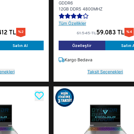
GDDR6
12GB DDR5 4800MHZ
Tüm Özellikler
412 TL
59.083 TL
%2
%4
61.545 TL
Satın Al
Özelleştir
Satın 
Kargo Bedava
enekleri
Taksit Seçenekleri