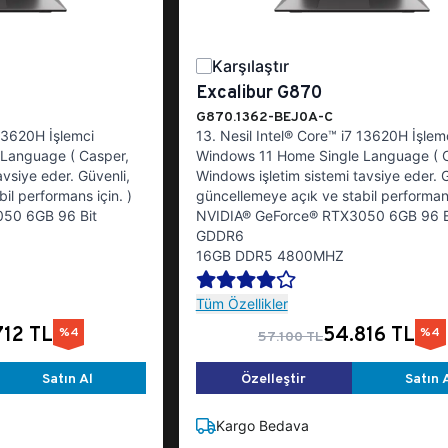
Karşılaştır
Excalibur G870
G870.1362-BEJ0A-C
 13620H İşlemci
13. Nesil Intel® Core™ i7 13620H İşlem
Language ( Casper,
Windows 11 Home Single Language ( 
avsiye eder. Güvenli,
Windows işletim sistemi tavsiye eder. G
il performans için. )
güncellemeye açık ve stabil performans
50 6GB 96 Bit
NVIDIA® GeForce® RTX3050 6GB 96 B
GDDR6
16GB DDR5 4800MHZ
Tüm Özellikler
712 TL
54.816 TL
%4
%4
57.100 TL
Satın Al
Özelleştir
Satın 
Kargo Bedava