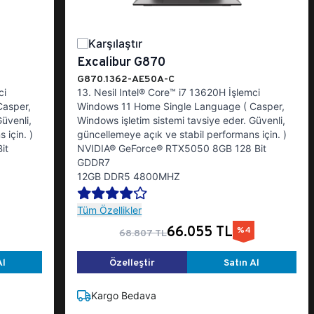
Karşılaştır
Excalibur G870
G870.1362-AE50A-C
ci
13. Nesil Intel® Core™ i7 13620H İşlemci
Casper,
Windows 11 Home Single Language ( Casper,
üvenli,
Windows işletim sistemi tavsiye eder. Güvenli,
 için. )
güncellemeye açık ve stabil performans için. )
it
NVIDIA® GeForce® RTX5050 8GB 128 Bit
GDDR7
12GB DDR5 4800MHZ
Tüm Özellikler
66.055 TL
%4
68.807 TL
Al
Özelleştir
Satın Al
Kargo Bedava