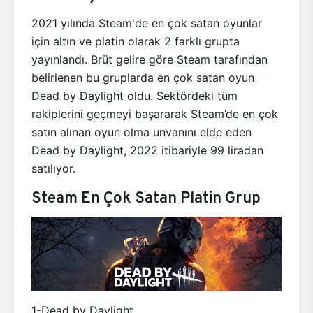
2021 yılında Steam'de en çok satan oyunlar
için altın ve platin olarak 2 farklı grupta
yayınlandı. Brüt gelire göre Steam tarafından
belirlenen bu gruplarda en çok satan oyun
Dead by Daylight oldu. Sektördeki tüm
rakiplerini geçmeyi başararak Steam’de en çok
satın alınan oyun olma unvanını elde eden
Dead by Daylight, 2022 itibariyle 99 liradan
satılıyor.
Steam En Çok Satan Platin Grup
1-Dead by Daylight