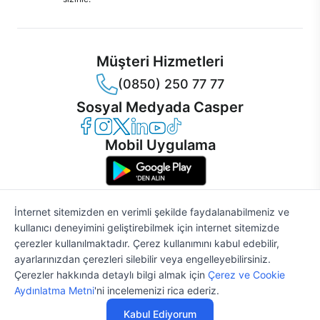
Müşteri Hizmetleri
(0850) 250 77 77
Sosyal Medyada Casper
Casper Facebook
Casper Instagram
Casper Twitter
Casper LinkedIn
Casper YouTube
Casper TikTok
Mobil Uygulama
İnternet sitemizden en verimli şekilde faydalanabilmeniz ve
kullanıcı deneyimini geliştirebilmek için internet sitemizde
© 2021 - 2026 Casper Bilgisayar Sistemleri A.Ş. Tüm Hakları Saklıdır
çerezler kullanılmaktadır. Çerez kullanımını kabul edebilir,
KVKK
ayarlarınızdan çerezleri silebilir veya engelleyebilirsiniz.
Çerez Politikası
Çerezler hakkında detaylı bilgi almak için
Çerez ve Cookie
Bilgi Güvenliği
Aydınlatma Metni
'ni incelemenizi rica ederiz.
Bilgi Toplumu Hizmetleri
Mesafeli Satış Sözleşmesi
Kabul Ediyorum