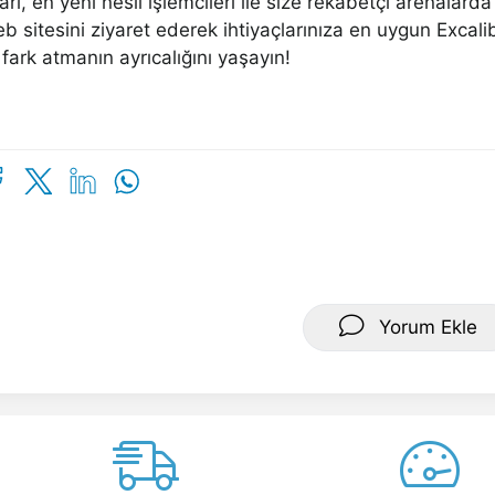
arı, en yeni nesil işlemcileri ile size rekabetçi arenala
b sitesini ziyaret ederek ihtiyaçlarınıza en uygun Exca
 fark atmanın ayrıcalığını yaşayın!
Yorum Ekle