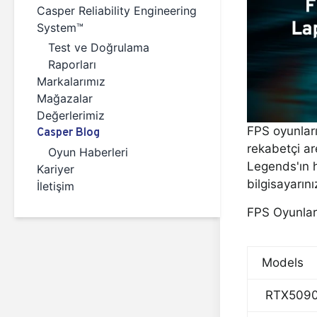
Casper Reliability Engineering
System™
Test ve Doğrulama
Raporları
Markalarımız
Mağazalar
Değerlerimiz
FPS oyunları
Casper Blog
rekabetçi ar
Oyun Haberleri
Legends'ın h
Kariyer
bilgisayarın
İletişim
FPS Oyunları
Models
RTX509