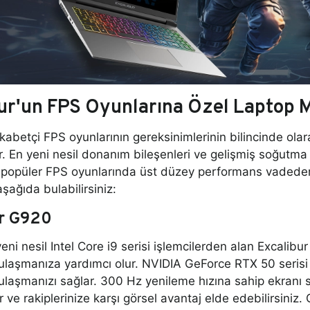
ur'un FPS Oyunlarına Özel Laptop M
ekabetçi FPS oyunlarının gereksinimlerinin bilincinde ola
ar. En yeni nesil donanım bileşenleri ve gelişmiş soğutma 
i popüler FPS oyunlarında üst düzey performans vadeder
şağıda bulabilirsiniz:
ur G920
ni nesil Intel Core i9 serisi işlemcilerden alan Excalib
ulaşmanıza yardımcı olur. NVIDIA GeForce RTX 50 serisi 
ulaşmanızı sağlar. 300 Hz yenileme hızına sahip ekranı sa
ir ve rakiplerinize karşı görsel avantaj elde edebilirsini