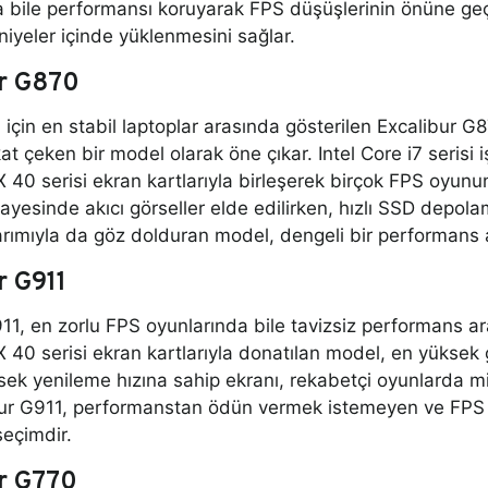
a bile performansı koruyarak FPS düşüşlerinin önüne ge
niyeler içinde yüklenmesini sağlar.
r G870
 için en stabil laptoplar arasında gösterilen Excalibur 
kat çeken bir model olarak öne çıkar. Intel Core i7 serisi i
40 serisi ekran kartlarıyla birleşerek birçok FPS oyunu
sayesinde akıcı görseller elde edilirken, hızlı SSD depola
ımıyla da göz dolduran model, dengeli bir performans ar
r G911
11, en zorlu FPS oyunlarında bile tavizsiz performans ar
40 serisi ekran kartlarıyla donatılan model, en yüksek gr
sek yenileme hızına sahip ekranı, rekabetçi oyunlarda mi
ibur G911, performanstan ödün vermek istemeyen ve FPS 
eçimdir.
r G770