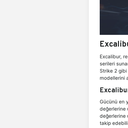
Excalib
Excalibur, r
serileri sun
Strike 2 gib
modellerini a
Excalib
Gücünü en ye
değerlerine 
değerlerine 
takip edebil