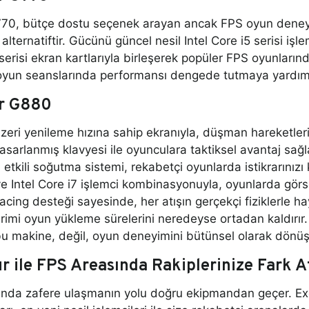
770, bütçe dostu seçenek arayan ancak FPS oyun dene
ir alternatiftir. Gücünü güncel nesil Intel Core i5 serisi
erisi ekran kartlarıyla birleşerek popüler FPS oyunlarınd
 oyun seanslarında performansı dengede tutmaya yardımc
ur G880
eri yenileme hızına sahip ekranıyla, düşman hareketleri
asarlanmış klavyesi ile oyunculara taktiksel avantaj sağ
tkili soğutma sistemi, rekabetçi oyunlarda istikrarınızı
ve Intel Core i7 işlemci kombinasyonuyla, oyunlarda gö
racing desteği sayesinde, her atışın gerçekçi fiziklerl
imi oyun yükleme sürelerini neredeyse ortadan kaldırır.
u makine, değil, oyun deneyimini bütünsel olarak dönüşt
r ile FPS Areasında Rakiplerinize Fark A
nda zafere ulaşmanın yolu doğru ekipmandan geçer. Excal