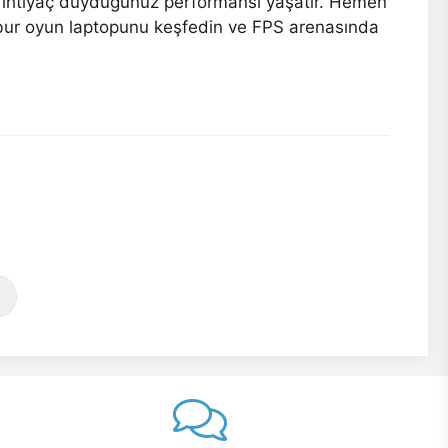
rda ihtiyaç duyduğunuz performansı yaşatır. Hemen
libur oyun laptopunu keşfedin ve FPS arenasında