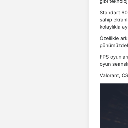
gibi teknolo
Standart 60
sahip ekranl
kolaylıkla ay
Özellikle ar
günümüzdeki 
FPS oyunları
oyun seansl
Valorant, CS