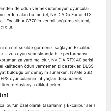
yimden de ödün vermek istemeyen oyuncular
 işlemcilerden alan bu model, NVIDIA GeForce RTX
a . Excalibur G770'in verimli soğutma sistemi,
ı olur.
ni en net şekilde görmenizi sağlayan Excalibur
lar. Uzun oyun seanslarında bile performansı
 korumanıza yardımcı olur. NVIDIA RTX 40 serisi
rsel kaliteden ödün vermemenizi destekler. DLSS
e hayat bulduğu bir deneyim sunarken, NVMe SSD
 FPS oyuncularının ihtiyaçları düşünülerek
üren detaylarıyla dikkat çeker.
tın!
ibur’un özel olarak tasarlanmış Excalibur serisi