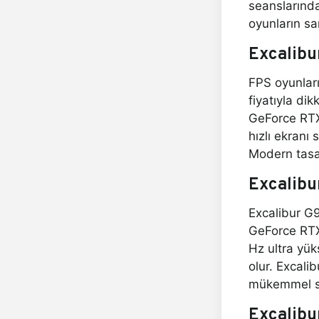
seanslarınd
oyunların sa
Excalibu
FPS oyunları
fiyatıyla dik
GeForce RTX 
hızlı ekranı 
Modern tasar
Excalibu
Excalibur G9
GeForce RTX 
Hz ultra yük
olur. Excal
mükemmel s
Excalibu