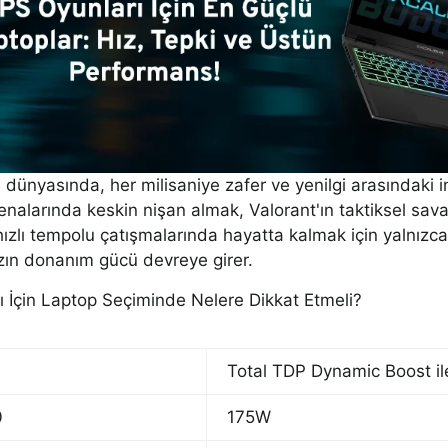
 dünyasında, her milisaniye zafer ve yenilgi arasındaki inc
enalarında keskin nişan almak, Valorant'ın taktiksel sav
ızlı tempolu çatışmalarında hayatta kalmak için yalnızca
ızın donanım gücü devreye girer.
 İçin Laptop Seçiminde Nelere Dikkat Etmeli?
Total TDP Dynamic Boost il
0
175W