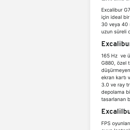
Excalibur G
için ideal b
30 veya 40 s
uzun süreli
Excalib
165 Hz ve üz
G880, özel t
düşürmeyen e
ekran kartı 
3.0 ve ray t
depolama bir
tasarlanan b
Excalilbu
FPS oyunları