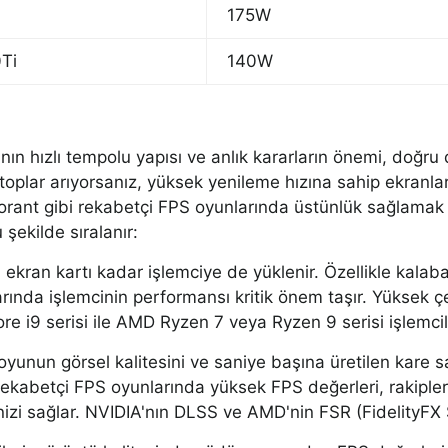
175W
Ti
140W
nın hızlı tempolu yapısı ve anlık kararların önemi, doğru 
ptoplar arıyorsanız, yüksek yenileme hızına sahip ekranla
alorant gibi rekabetçi FPS oyunlarında üstünlük sağlama
 şekilde sıralanır:
 ekran kartı kadar işlemciye de yüklenir. Özellikle kalaba
ında işlemcinin performansı kritik önem taşır. Yüksek çek
ore i9 serisi ile AMD Ryzen 7 veya Ryzen 9 serisi işlemcile
 oyunun görsel kalitesini ve saniye başına üretilen kare 
Rekabetçi FPS oyunlarında yüksek FPS değerleri, rakipler
izi sağlar. NVIDIA'nın DLSS ve AMD'nin FSR (FidelityFX