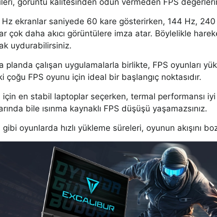
jileri, görüntü kalitesinden ödün vermeden FPS değerlerin
 Hz ekranlar saniyede 60 kare gösterirken, 144 Hz, 240
ar çok daha akıcı görüntülere imza atar. Böylelikle hareket
ak uydurabilirsiniz.
ka planda çalışan uygulamalarla birlikte, FPS oyunları y
çoğu FPS oyunu için ideal bir başlangıç noktasıdır.
 için en stabil laptoplar seçerken, termal performansı iyi
arında bile ısınma kaynaklı FPS düşüşü yaşamazsınız.
 gibi oyunlarda hızlı yükleme süreleri, oyunun akışını 