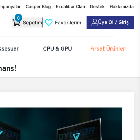
mpanyalar
Casper Blog
Excalibur Clan
Destek
Hakkımızda
0
Üye Ol / Giriş
Sepetim
Favorilerim
ksesuar
CPU & GPU
Fırsat Ürünleri
mans!