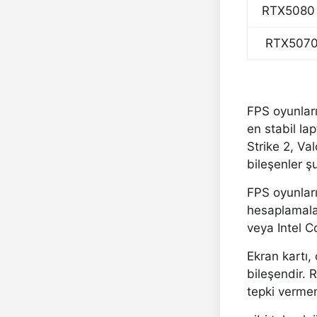
RTX5080
RTX5070
FPS oyunları
en stabil la
Strike 2, V
bileşenler şu
FPS oyunları
hesaplamalar
veya Intel C
Ekran kartı,
bileşendir. 
tepki vermen