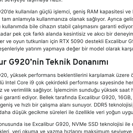
20’de kullanılan güçlü işlemci, geniş RAM kapasitesi ve
i tam anlamıyla kullanmanıza olanak sağlıyor. Ayrıca gel
 kullanımda bile cihazın stabil çalışmasını garanti edi
kadar pek çok farklı alanda kesintisiz ve akıcı bir dene
er ve oyun tutkunları için RTX 5090 destekli Excalibur G9
şenleriyle yatırım yapmaya değer bir model olarak karşın
ur G920’nin Teknik Donanımı
20, yüksek performans beklentilerini karşılamak üzere 
çlü Intel Core i9 çok çekirdekli performansı sayesinde
z ve verimlilik sağlıyor. İşlemcinin sunduğu yüksek saat 
 garanti ediyor. Bellek tarafında Excalibur G920, 16
a geniş ve hızlı bir çalışma alanı sunuyor. DDR5 teknoloji
 daha düşük gecikme süreleri ile özellikle veri yoğun uyg
usunda ise Excalibur G920, NVMe SSD teknolojisi ile do
leri, veri okuma ve yazma hızlarını maksimum seviyeye 