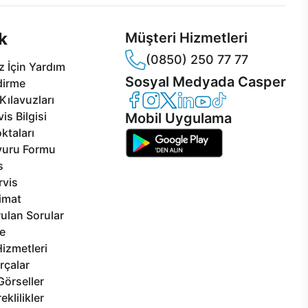
k
Müşteri Hizmetleri
(0850) 250 77 77
 İçin Yardım
Sosyal Medyada Casper
dirme
Casper Facebook
Casper Instagram
Casper Twitter
Casper LinkedIn
Casper YouTube
Casper TikTok
Kılavuzları
is Bilgisi
Mobil Uygulama
ktaları
vuru Formu
s
rvis
limat
ulan Sorular
e
izmetleri
rçalar
Görseller
eklilikler