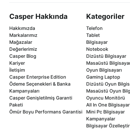
Casper Hakkında
Kategoriler
Hakkımızda
Telefon
Markalarımız
Tablet
Mağazalar
Bilgisayar
Değerlerimiz
Notebook
Casper Blog
Dizüstü Bilgisayar
Kariyer
Masaüstü Bilgisaya
İletişim
Oyun Bilgisayarı
Casper Enterprise Edition
Gaming Laptop
Ödeme Seçenekleri & Banka
Dizüstü Oyun Bilgis
Kampanyaları
Masaüstü Oyun Bilg
Casper Genişletilmiş Garanti
Oyuncu Monitörü
Paketi
All In One Bilgisayar
Ömür Boyu Performans Garantisi
Mini Pc Bilgisayar
Kampanyalar
Bilgisayar Özelleşti