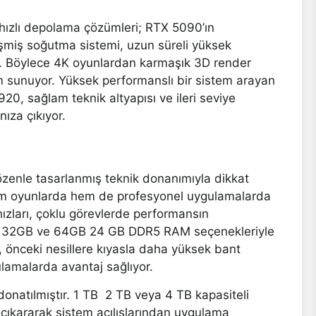
 hızlı depolama çözümleri; RTX 5090’ın
işmiş soğutma sistemi, uzun süreli yüksek
yor. Böylece 4K oyunlardan karmaşık 3D render
yim sunuyor. Yüksek performanslı bir sistem arayan
20, sağlam teknik altyapısı ve ileri seviye
ıza çıkıyor.
özenle tasarlanmış teknik donanımıyla dikkat
 hem oyunlarda hem de profesyonel uygulamalarda
hızları, çoklu görevlerde performansın
GB, 32GB ve 64GB 24 GB DDR5 RAM seçenekleriyle
si, önceki nesillere kıyasla daha yüksek bant
ulamalarda avantaj sağlıyor.
natılmıştır. 1 TB 2 TB veya 4 TB kapasiteli
çıkararak sistem açılışlarından uygulama