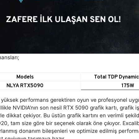
ansları;
Models
Total TDP Dynamic 
NLYA RTX5090
175W
üksek performans gerektiren oyun ve profesyonel uygul
ellikle NVIDIA’nın son nesil RTX 5090 grafik kartı, grafik
yle dikkat çekiyor. Bu üstün grafik kartını en verimli şeki
20, tam size göre bir seçenek olarak öne çıkıyor. Exca
rlanmış donanım bileşenleri ve optimize edilmiş perform
üst seviyeye taşımaya hazır.