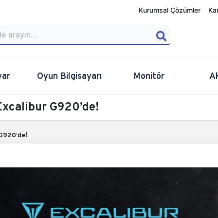
Kurumsal Çözümler
Ka
yar
Oyun Bilgisayarı
Monitör
A
Excalibur G920’de!
G920’de!