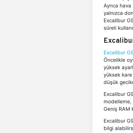
Ayrıca hava 
yalnızca don
Excalibur G9
süreli kulla
Excalibu
Excalibur G
Öncelikle oy
yüksek ayarl
yüksek kare 
düşük gecikm
Excalibur G9
modelleme, g
Geniş RAM ka
Excalibur G9
bilgi alabilirs