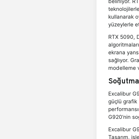
belirliyor. 
teknolojiler
kullanarak o
yüzeylerle e
RTX 5090, DL
algoritmalar
ekrana yansı
sağlıyor. Gr
modelleme v
Soğutma
Excalibur G9
güçlü grafik 
performansın
G920’nin soğ
Excalibur G9
Tasarım, işle