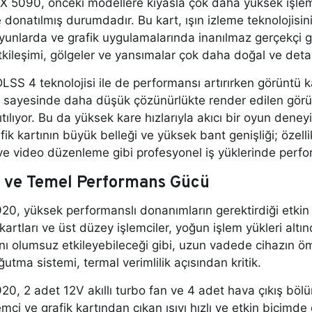
RTX 5090, önceki modellere kıyasla çok daha yüksek işle
le donatılmış durumdadır. Bu kart, ışın izleme teknolojisi
yunlarda ve grafik uygulamalarında inanılmaz gerçekçi gö
tkileşimi, gölgeler ve yansımalar çok daha doğal ve detayl
SS 4 teknolojisi ile de performansı artırırken görüntü 
ı sayesinde daha düşük çözünürlükte render edilen görün
tılıyor. Bu da yüksek kare hızlarıyla akıcı bir oyun deneyi
afik kartının büyük belleği ve yüksek bant genişliği; özel
e video düzenleme gibi profesyonel iş yüklerinde perf
 ve Temel Performans Gücü
20, yüksek performanslı donanımların gerektirdiği etki
kartları ve üst düzey işlemciler, yoğun işlem yükleri altın
ı olumsuz etkileyebileceği gibi, uzun vadede cihazın ömr
utma sistemi, termal verimlilik açısından kritik.
20, 2 adet 12V akıllı turbo fan ve 4 adet hava çıkış böl
mci ve grafik kartından çıkan ısıyı hızlı ve etkin biçimde