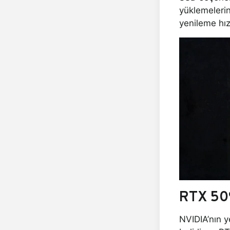
yüklemeleri
yenileme hız
RTX 509
NVIDIA’nın y