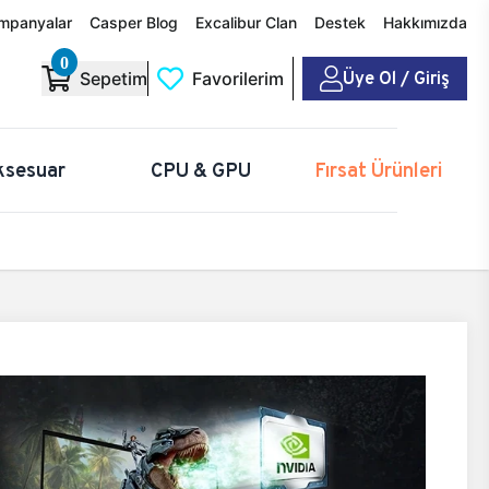
mpanyalar
Casper Blog
Excalibur Clan
Destek
Hakkımızda
0
Üye Ol / Giriş
Sepetim
Favorilerim
ksesuar
CPU & GPU
Fırsat Ürünleri