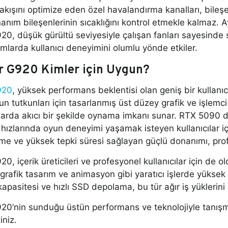
akışını optimize eden özel havalandırma kanalları, bileşen
anım bileşenlerinin sıcaklığını kontrol etmekle kalmaz. A
20, düşük gürültü seviyesiyle çalışan fanları sayesinde s
nımlarda kullanıcı deneyimini olumlu yönde etkiler.
r G920 Kimler için Uygun?
920
, yüksek performans beklentisi olan geniş bir kullanıcı
un tutkunları için tasarlanmış üst düzey grafik ve işlemci
arda akıcı bir şekilde oynama imkanı sunar. RTX 5090 de
hızlarında oyun deneyimi yaşamak isteyen kullanıcılar için
e ve yüksek tepki süresi sağlayan güçlü donanımı, profes
20, içerik üreticileri ve profesyonel kullanıcılar için d
rafik tasarım ve animasyon gibi yaratıcı işlerde yüksek iş
pasitesi ve hızlı SSD depolama, bu tür ağır iş yüklerini 
20’nin sunduğu üstün performans ve teknolojiyle tanışm
iniz.