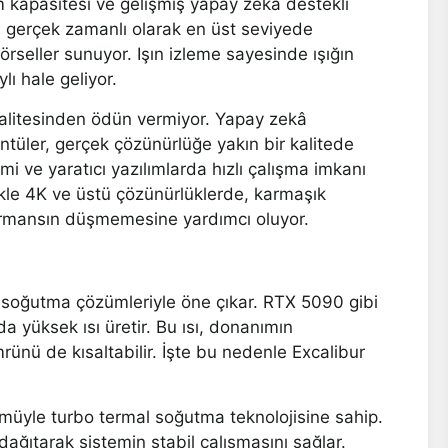
m kapasitesi ve gelişmiş yapay zekâ destekli
ni gerçek zamanlı olarak en üst seviyede
rseller sunuyor. Işın izleme sayesinde ışığın
ı hale geliyor.
kalitesinden ödün vermiyor. Yapay zekâ
tüler, gerçek çözünürlüğe yakın bir kalitede
mi ve yaratıcı yazılımlarda hızlı çalışma imkanı
likle 4K ve üstü çözünürlüklerde, karmaşık
ormansın düşmemesine yardımcı oluyor.
n soğutma çözümleriyle öne çıkar. RTX 5090 gibi
da yüksek ısı üretir. Bu ısı, donanımın
ünü de kısaltabilir. İşte bu nedenle Excalibur
ümüyle turbo termal soğutma teknolojisine sahip.
 dağıtarak sistemin stabil çalışmasını sağlar.