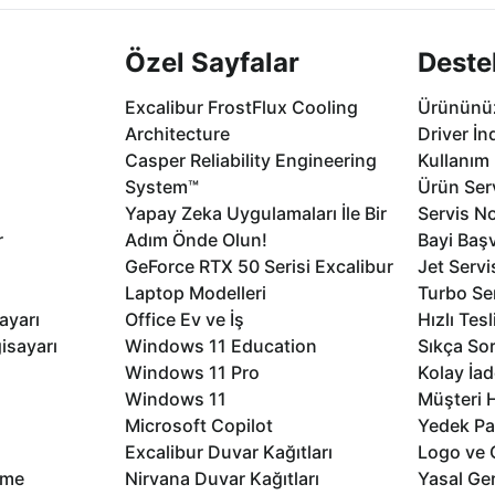
Özel Sayfalar
Deste
Excalibur FrostFlux Cooling
Ürününüz
Architecture
Driver İn
Casper Reliability Engineering
Kullanım 
System™
Ürün Serv
Yapay Zeka Uygulamaları İle Bir
Servis No
r
Adım Önde Olun!
Bayi Baş
GeForce RTX 50 Serisi Excalibur
Jet Servi
Laptop Modelleri
Turbo Se
ayarı
Office Ev ve İş
Hızlı Tes
isayarı
Windows 11 Education
Sıkça Sor
Windows 11 Pro
Kolay İad
Windows 11
Müşteri H
Microsoft Copilot
Yedek Pa
Excalibur Duvar Kağıtları
Logo ve 
rme
Nirvana Duvar Kağıtları
Yasal Ger