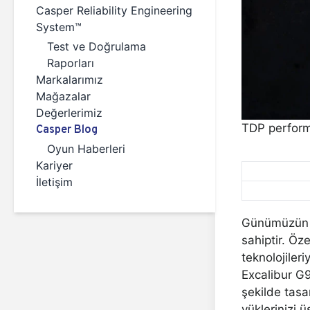
Casper Reliability Engineering
System™
Test ve Doğrulama
Raporları
Markalarımız
Mağazalar
Değerlerimiz
TDP perform
Casper Blog
Oyun Haberleri
Kariyer
İletişim
Günümüzün y
sahiptir. Öz
teknolojileri
Excalibur G9
şekilde tasa
yüklerinizi 