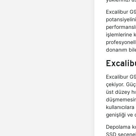
Excalibur G9
potansiyelin
performanslı
işlemlerine 
profesyonell
donanım bile
Excalib
Excalibur G9
çekiyor. Gü
üst düzey hı
düşmemesini
kullanıcılar
genişliği ve
Depolama kon
SSD seçenek