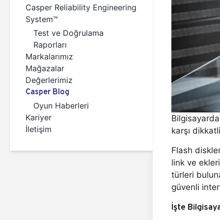
Casper Reliability Engineering
System™
Test ve Doğrulama
Raporları
Markalarımız
Mağazalar
Değerlerimiz
Casper Blog
Oyun Haberleri
Kariyer
Bilgisayard
İletişim
karşı dikkatl
Flash diskle
link ve ekler
türleri bulu
güvenli inter
İşte Bilgisa