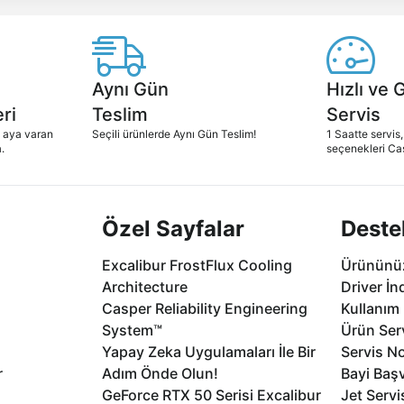
Aynı Gün
Hızlı ve 
ri
Teslim
Servis
2 aya varan
Seçili ürünlerde Aynı Gün Teslim!
1 Saatte servis,
.
seçenekleri Ca
Özel Sayfalar
Deste
Excalibur FrostFlux Cooling
Ürününüz
Architecture
Driver İn
Casper Reliability Engineering
Kullanım 
System™
Ürün Serv
Yapay Zeka Uygulamaları İle Bir
Servis No
r
Adım Önde Olun!
Bayi Baş
GeForce RTX 50 Serisi Excalibur
Jet Servi