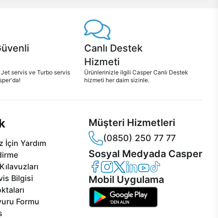
Güvenli
Canlı Destek
Hizmeti
 Jet servis ve Turbo servis
Ürünlerinizle ilgili Casper Canlı Destek
sper'da!
hizmeti her daim sizinle.
k
Müşteri Hizmetleri
(0850) 250 77 77
 İçin Yardım
Sosyal Medyada Casper
dirme
Casper Facebook
Casper Instagram
Casper Twitter
Casper LinkedIn
Casper YouTube
Casper TikTok
Kılavuzları
is Bilgisi
Mobil Uygulama
ktaları
vuru Formu
s