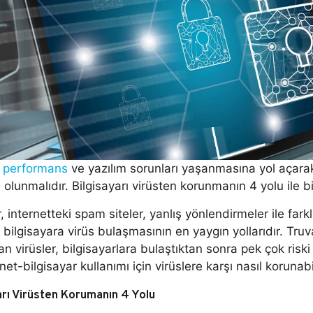
a
performans
ve yazılım sorunları yaşanmasına yol açarak k
i olunmalıdır. Bilgisayarı virüsten korunmanın 4 yolu ile bi
r, internetteki spam siteler, yanlış yönlendirmeler ile far
i bilgisayara virüs bulaşmasının en yaygın yollarıdır. Truv
nan virüsler, bilgisayarlara bulaştıktan sonra pek çok ri
net-bilgisayar kullanımı için virüslere karşı nasıl korunabi
yarı Virüsten Korumanın 4 Yolu