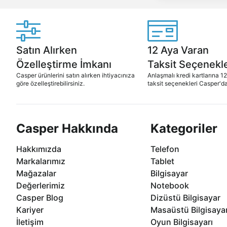
Satın Alırken
12 Aya Varan
Özelleştirme İmkanı
Taksit Seçenekle
Casper ürünlerini satın alırken ihtiyacınıza
Anlaşmalı kredi kartlarına 1
göre özelleştirebilirsiniz.
taksit seçenekleri Casper'da
Casper Hakkında
Kategoriler
Hakkımızda
Telefon
Markalarımız
Tablet
Mağazalar
Bilgisayar
Değerlerimiz
Notebook
Casper Blog
Dizüstü Bilgisayar
Kariyer
Masaüstü Bilgisaya
İletişim
Oyun Bilgisayarı