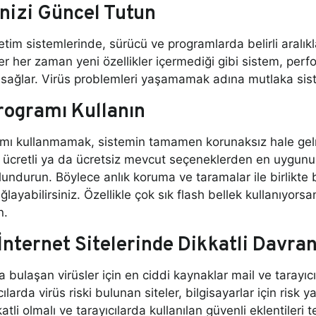
nizi Güncel Tutun
tim sistemlerinde, sürücü ve programlarda belirli aralık
r her zaman yeni özellikler içermediği gibi sistem, per
sağlar. Virüs problemleri yaşamamak adına mutlaka sist
rogramı Kullanın
amı kullanmamak, sistemin tamamen korunaksız hale ge
ücretli ya da ücretsiz mevcut seçeneklerden en uygununu
undurun. Böylece anlık koruma ve taramalar ile birlikte bi
layabilirsiniz. Özellikle çok sık flash bellek kullanıyorsan
n.
 İnternet Sitelerinde Dikkatli Davran
a bulaşan virüsler için en ciddi kaynaklar mail ve tarayıcıl
ılarda virüs riski bulunan siteler, bilgisayarlar için risk 
tli olmalı ve tarayıcılarda kullanılan güvenli eklentileri 