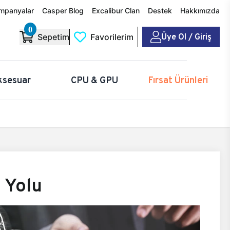
mpanyalar
Casper Blog
Excalibur Clan
Destek
Hakkımızda
0
Üye Ol / Giriş
Sepetim
Favorilerim
ksesuar
CPU & GPU
Fırsat Ürünleri
 Yolu