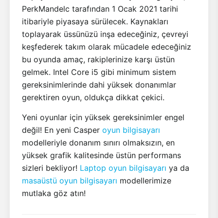
PerkMandelc tarafından 1 Ocak 2021 tarihi
itibariyle piyasaya sürülecek. Kaynakları
toplayarak üssünüzü inşa edeceğiniz, çevreyi
keşfederek takım olarak mücadele edeceğiniz
bu oyunda amaç, rakiplerinize karşı üstün
gelmek. Intel Core i5 gibi minimum sistem
gereksinimlerinde dahi yüksek donanımlar
gerektiren oyun, oldukça dikkat çekici.
Yeni oyunlar için yüksek gereksinimler engel
değil! En yeni Casper
oyun bilgisayarı
modelleriyle donanım sınırı olmaksızın, en
yüksek grafik kalitesinde üstün performans
sizleri bekliyor!
Laptop oyun bilgisayarı
ya da
masaüstü oyun bilgisayarı
modellerimize
mutlaka göz atın!