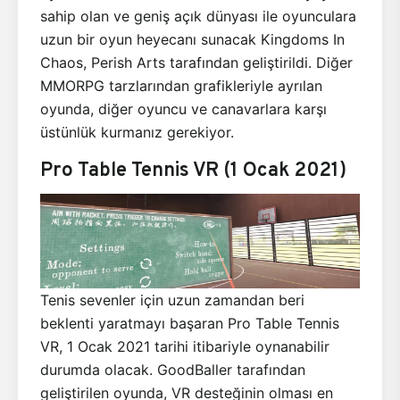
sahip olan ve geniş açık dünyası ile oyunculara
uzun bir oyun heyecanı sunacak Kingdoms In
Chaos, Perish Arts tarafından geliştirildi. Diğer
MMORPG tarzlarından grafikleriyle ayrılan
oyunda, diğer oyuncu ve canavarlara karşı
üstünlük kurmanız gerekiyor.
Pro Table Tennis VR (1 Ocak 2021)
Tenis sevenler için uzun zamandan beri
beklenti yaratmayı başaran Pro Table Tennis
VR, 1 Ocak 2021 tarihi itibariyle oynanabilir
durumda olacak. GoodBaller tarafından
geliştirilen oyunda, VR desteğinin olması en