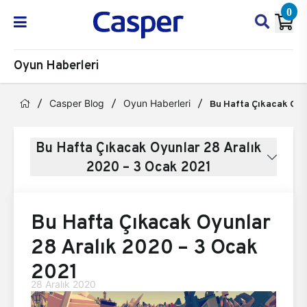
0
Oyun Haberleri
Casper Blog
Oyun Haberleri
Bu Hafta Çıkacak Oyu
Bu Hafta Çıkacak Oyunlar 28 Aralık
2020 – 3 Ocak 2021
Bu Hafta Çıkacak Oyunlar
28 Aralık 2020 – 3 Ocak
2021
28 Aralık 2020