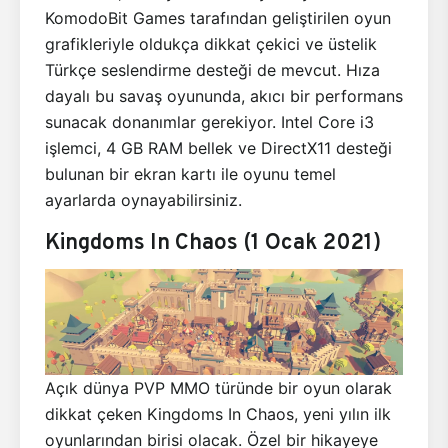
KomodoBit Games tarafından geliştirilen oyun
grafikleriyle oldukça dikkat çekici ve üstelik
Türkçe seslendirme desteği de mevcut. Hıza
dayalı bu savaş oyununda, akıcı bir performans
sunacak donanımlar gerekiyor. Intel Core i3
işlemci, 4 GB RAM bellek ve DirectX11 desteği
bulunan bir ekran kartı ile oyunu temel
ayarlarda oynayabilirsiniz.
Kingdoms In Chaos (1 Ocak 2021)
Açık dünya PVP MMO türünde bir oyun olarak
dikkat çeken Kingdoms In Chaos, yeni yılın ilk
oyunlarından birisi olacak. Özel bir hikayeye