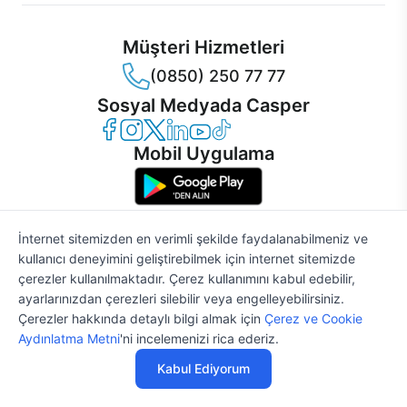
Müşteri Hizmetleri
(0850) 250 77 77
Sosyal Medyada Casper
Casper Facebook
Casper Instagram
Casper Twitter
Casper LinkedIn
Casper YouTube
Casper TikTok
Mobil Uygulama
İnternet sitemizden en verimli şekilde faydalanabilmeniz ve
kullanıcı deneyimini geliştirebilmek için internet sitemizde
© 2021 - 2026 Casper Bilgisayar Sistemleri A.Ş. Tüm Hakları Saklıdır
çerezler kullanılmaktadır. Çerez kullanımını kabul edebilir,
KVKK
ayarlarınızdan çerezleri silebilir veya engelleyebilirsiniz.
Çerez Politikası
Çerezler hakkında detaylı bilgi almak için
Çerez ve Cookie
Bilgi Güvenliği
Aydınlatma Metni
'ni incelemenizi rica ederiz.
Bilgi Toplumu Hizmetleri
Mesafeli Satış Sözleşmesi
Kabul Ediyorum
Aydınlatma Metni