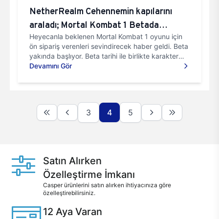
NetherRealm Cehennemin kapılarını
araladı; Mortal Kombat 1 Betada
Heyecanla beklenen Mortal Kombat 1 oyunu için
Yayınlanacak Karakterler Belli Oldu
ön sipariş verenleri sevindirecek haber geldi. Beta
yakında başlıyor. Beta tarihi ile birlikte karakter
seçimi y...
Devamını Gör
3
4
5
Satın Alırken
Özelleştirme İmkanı
Casper ürünlerini satın alırken ihtiyacınıza göre
özelleştirebilirsiniz.
12 Aya Varan