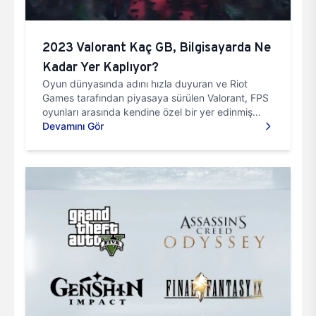
2023 Valorant Kaç GB, Bilgisayarda Ne
Kadar Yer Kaplıyor?
Oyun dünyasında adını hızla duyuran ve Riot
Games tarafından piyasaya sürülen Valorant, FPS
oyunları arasında kendine özel bir yer edinmiş
durumda. Eğer bu oy...
Devamını Gör