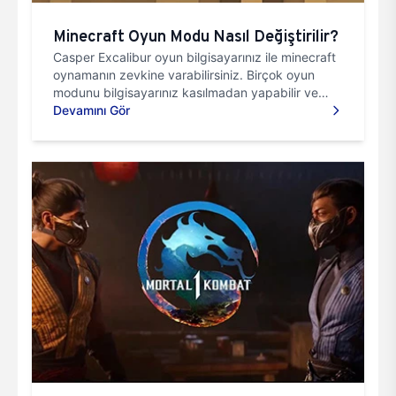
Minecraft Oyun Modu Nasıl Değiştirilir?
Casper Excalibur oyun bilgisayarınız ile minecraft
oynamanın zevkine varabilirsiniz. Birçok oyun
modunu bilgisayarınız kasılmadan yapabilir ve
oyun oynamanın...
Devamını Gör