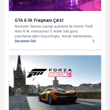
GTA 6 İlk Fragmanı Çıktı!
Rockstar Games yaptığı açıklama ile Grand Theft
Auto 6 ilk videosunun 5 Aralık Salı günü
yayınlanacağını duyurmuştu. Ancak beklenenden
erken yayınlandı.Herkes...
Devamını Gör